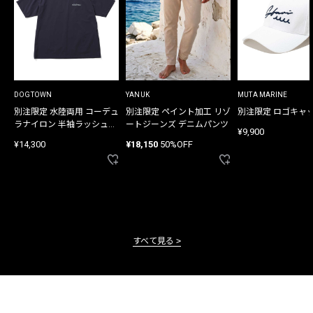
DOGTOWN
YANUK
MUTA MARINE
別注限定 水陸両用 コーデュ
別注限定 ペイント加工 リゾ
別注限定 ロゴキャ
ラナイロン 半袖ラッシュガ
ートジーンズ デニムパンツ
¥9,900
ード
¥14,300
¥18,150
50%OFF
すべて見る