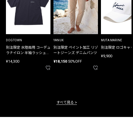
DOGTOWN
YANUK
MUTA MARINE
別注限定 水陸両用 コーデュ
別注限定 ペイント加工 リゾ
別注限定 ロゴキャ
ラナイロン 半袖ラッシュガ
ートジーンズ デニムパンツ
¥9,900
ード
¥14,300
¥18,150
50%OFF
すべて見る