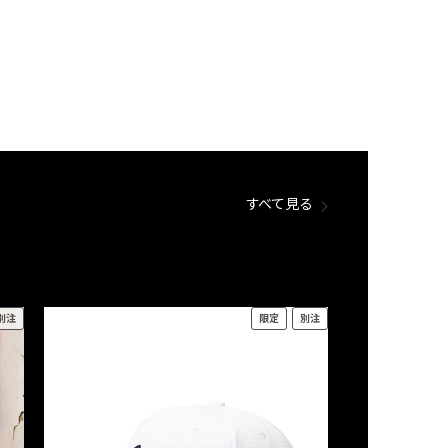
すべて見る
別注
限定
別注