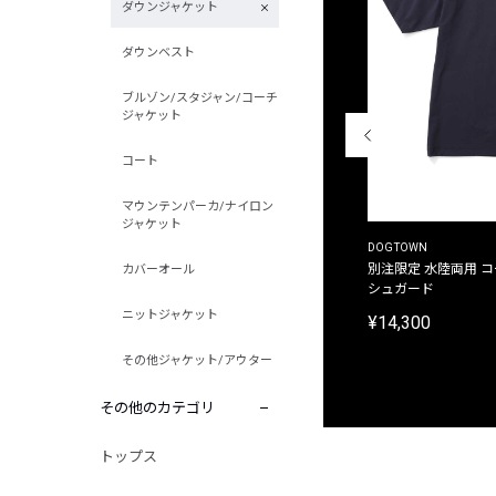
ダウンジャケット
ダウンベスト
ブルゾン/スタジャン/コーチ
ジャケット
コート
マウンテンパーカ/ナイロン
ジャケット
THE DUFFER OF ST.GEORGE
DOGTOWN
別注限定 ピグメントダイ バックプリント サーフ
別注限定 水陸両用 
カバーオール
プリントTシャツ
シュガード
ニットジャケット
¥9,900
¥14,300
その他ジャケット/アウター
その他のカテゴリ
トップス