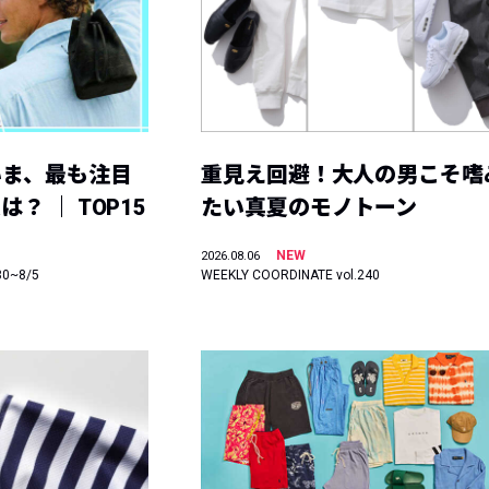
いま、最も注目
重見え回避！大人の男こそ嗜
？ ｜ TOP15
たい真夏のモノトーン
NEW
2026.08.06
30~8/5
WEEKLY COORDINATE vol.240