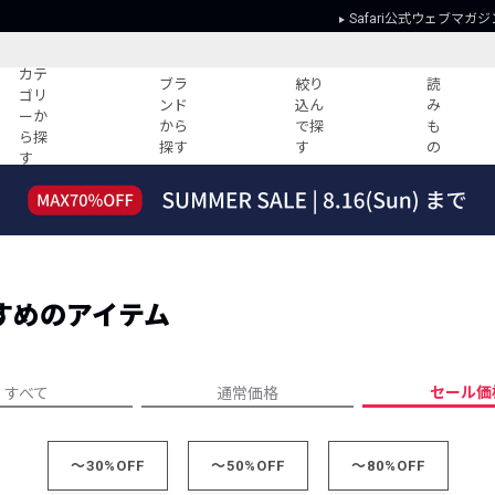
Safari公式ウェブマガジ
カテ
ブラ
絞り
読
ゴリ
ンド
込ん
み
ーか
から
で探
も
ら探
探す
す
の
す
読みもの
ガイド
ー
すべての記事
ショッピング
2026年のイチオシTシャツ！
初めての方
“WP”のイージーパンツを徹底解説&コ
Club Safari
ーデ紹介
すめのアイテム
よくある質問
HOTなコーデ TOP20
会社概要
ディネート
新ブランドご紹介！
会員利用規約
セール価
すべて
通常価格
人気記事ランキング
プライバシー
バイヤーズ レコメンド
特定商取引に
今週の別注アイテム
～30%OFF
～50%OFF
～80%OFF
ウィークリーコーデ