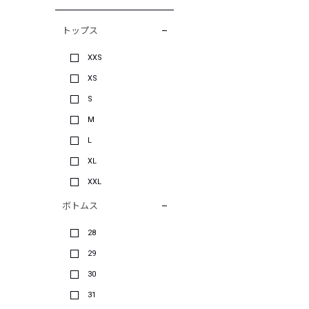
トップス
XXS
XS
S
M
L
XL
XXL
ボトムス
28
29
30
31