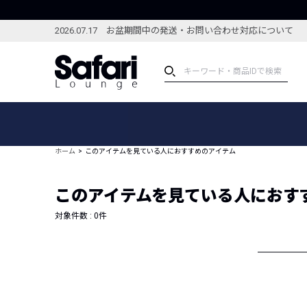
2026.07.17 お盆期間中の発送・お問い合わせ対応について
アイテム
スペシャル
カテゴリーから探す
スペシャルフィーチャ
ホーム
このアイテムを見ている人におすすめのアイテム
ブランドから探す
特集記事
絞り込んで探す
このアイテムを見ている人におす
新着アイテム
コーディネート
編集部のおすすめアイテム
対象件数 :
0
件
編集部のおすすめコー
ランキング
雑誌・カタログ掲載アイテム
セール