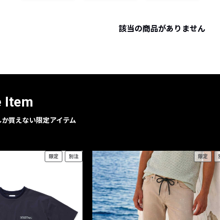
レコメンドアイテム
ピックアップアイテム
該当の商品がありません
フォーカスブランド
セールおすすめアイテム
人気アイテム TOP 15
e Item
geでしか買えない限定アイテム
限定
別注
限定