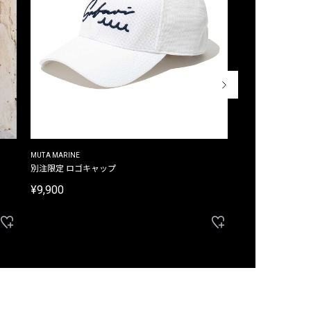
MUTA MARINE
CROSSLEY
ム
別注限定 ロゴキャップ
別注限定 ノースリ
¥9,900
¥8,580
40%OFF