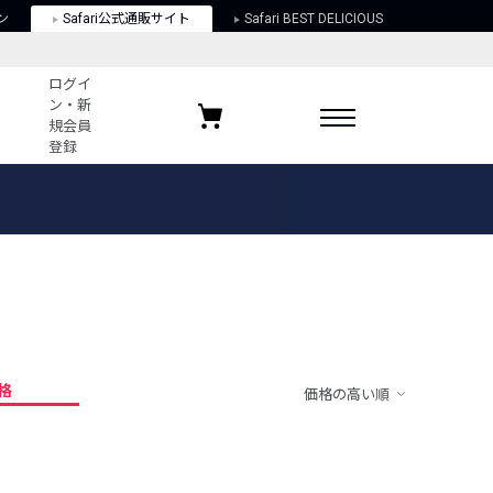
ン
Safari公式通販サイト
Safari BEST DELICIOUS
ログイ
ン・新
規会員
登録
ログイン・新規会員登録
お気に入りアイテム
ガイド
お気に入りブランド
お気に入り記事
最近チェックしたアイテム
格
価格の高い順
ポリシー
関する法律