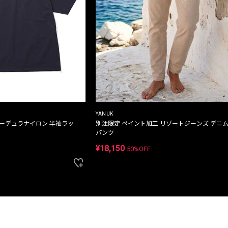
YANUK
コーデュラナイロン 半袖ラッ
別注限定 ペイント加工 リゾートジーンズ デニ
パンツ
¥18,150
50%OFF