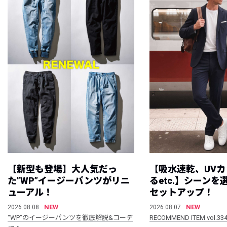
【新型も登場】大人気だっ
【吸水速乾、UV
た”WP”イージーパンツがリニ
るetc.】シーン
ューアル！
セットアップ！
NEW
NEW
2026.08.08
2026.08.07
“WP”のイージーパンツを徹底解説&コーデ
RECOMMEND ITEM vol.33