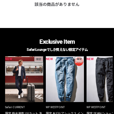
該当の商品がありません
Exclusive Item
Safari Loungeでしか買えない限定アイテム
NEW
NEW
NEW
限定
限定
Safari CURRENT
WP WESTPOINT
WP WESTPOINT
限定 吸水速乾 UVカット 洗
限定 ALEX/アレックス イン
限定 SEAN/ショー