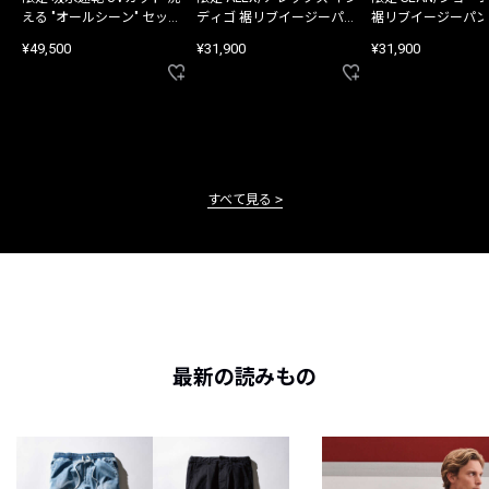
える "オールシーン" セット
ディゴ 裾リブイージーパン
裾リブイージーパン
アップ
ツ
¥49,500
¥31,900
¥31,900
すべて見る
最新の読みもの