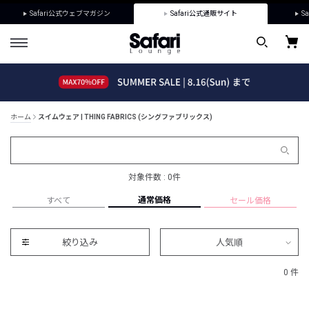
Safari公式ウェブマガジン
Safari公式通販サイト
Sa
ホーム
スイムウェア | THING FABRICS (シングファブリックス)
対象件数 : 0件
通常価格
すべて
セール価格
絞り込み
人気順
0 件