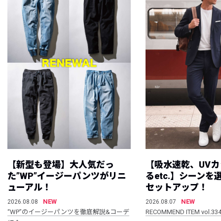
【新型も登場】大人気だっ
【吸水速乾、UV
た”WP”イージーパンツがリニ
るetc.】シーン
ューアル！
セットアップ！
NEW
NEW
2026.08.08
2026.08.07
“WP”のイージーパンツを徹底解説&コーデ
RECOMMEND ITEM vol.33