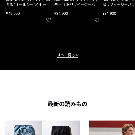
える "オールシーン" セット
ディゴ 裾リブイージーパン
裾リブイージーパン
アップ
ツ
¥49,500
¥31,900
¥31,900
すべて見る
最新の読みもの