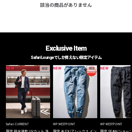
該当の商品がありません
Exclusive Item
Safari Loungeでしか買えない限定アイテム
NEW
NEW
NEW
限定
限定
Safari CURRENT
WP WESTPOINT
WP WESTPOINT
限定 吸水速乾 UVカット 洗
限定 ALEX/アレックス イン
限定 SEAN/ショー