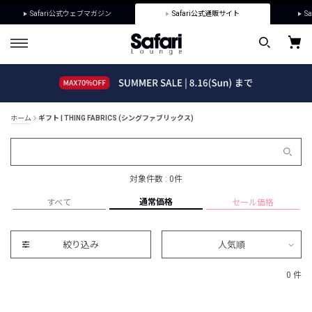
Safari公式ウェブマガジン
Safari公式通販サイト
Sa
ホーム
ギフト | THING FABRICS (シングファブリックス)
対象件数 : 0件
通常価格
すべて
セール価格
絞り込み
人気順
0 件