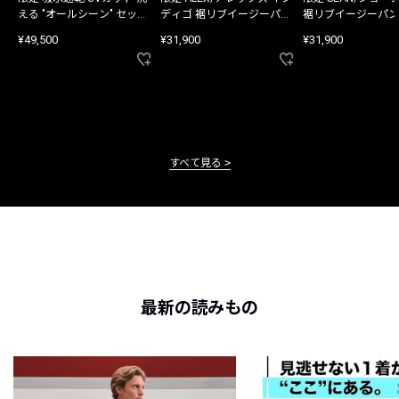
える "オールシーン" セット
ディゴ 裾リブイージーパン
裾リブイージーパン
アップ
ツ
¥49,500
¥31,900
¥31,900
すべて見る
最新の読みもの