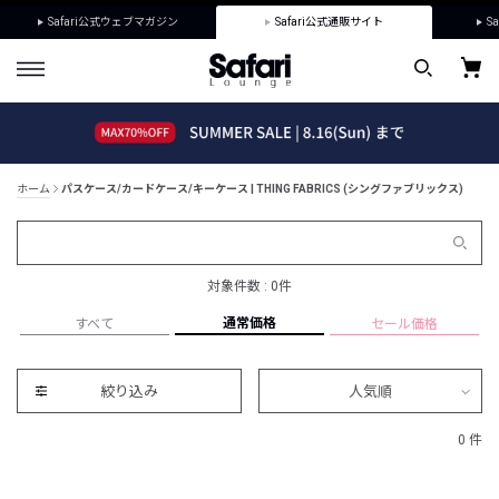
Safari公式ウェブマガジン
Safari公式通販サイト
Sa
ホーム
パスケース/カードケース/キーケース | THING FABRICS (シングファブリックス)
対象件数 : 0件
通常価格
すべて
セール価格
絞り込み
人気順
0 件