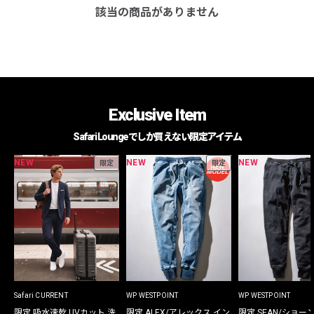
該当の商品がありません
Exclusive Item
Safari Loungeでしか買えない限定アイテム
NEW
NEW
NEW
限定
限定
Safari CURRENT
WP WESTPOINT
WP WESTPOINT
限定 吸水速乾 UVカット 洗
限定 ALEX/アレックス イン
限定 SEAN/ショー