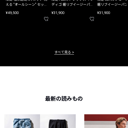
える "オールシーン" セット
ディゴ 裾リブイージーパン
裾リブイージーパン
アップ
ツ
¥49,500
¥31,900
¥31,900
すべて見る
最新の読みもの