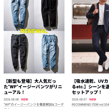
【新型も登場】大人気だっ
【吸水速乾、UV
た”WP”イージーパンツがリニ
るetc.】シーン
ューアル！
セットアップ！
NEW
NEW
2026.08.08
2026.08.07
“WP”のイージーパンツを徹底解説&コーデ
RECOMMEND ITEM vol.33