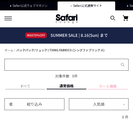
Safari公式ウェブマガジン
Safari公式通販サイト
Sa
ホーム
バックパック/リュック | THING FABRICS (シングファブリックス)
対象件数 : 0件
通常価格
すべて
セール価格
絞り込み
人気順
0 件