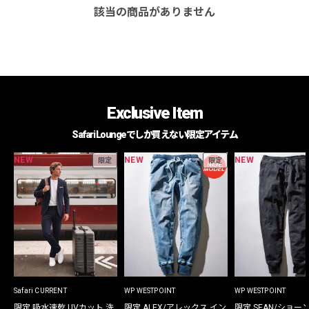
該当の商品がありません
Exclusive Item
Safari Loungeでしか買えない限定アイテム
NEW
NEW
NEW
限定
限定
Safari CURRENT
WP WESTPOINT
WP WESTPOINT
限定 吸水速乾 UVカット 洗
限定 ALEX/アレックス イン
限定 SEAN/ショー