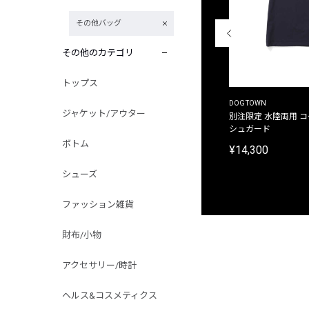
その他バッグ
その他のカテゴリ
トップス
THE DUFFER OF ST.GEORGE
DOGTOWN
ジャケット/アウター
別注限定 ピグメントダイ バックプリント サーフ
別注限定 水陸両用 
プリントTシャツ
シュガード
ボトム
¥9,900
¥14,300
シューズ
ファッション雑貨
財布/小物
アクセサリー/時計
ヘルス&コスメティクス