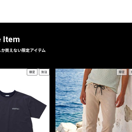
レコメンドアイテム
ピックアップアイテム
フォーカスブランド
セールおすすめアイテム
e Item
人気アイテム TOP 15
geでしか買えない限定アイテム
限定
別注
限定