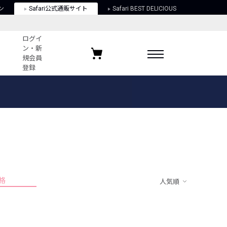
ン
Safari公式通販サイト
Safari BEST DELICIOUS
ログイ
ン・新
規会員
登録
ログイン・新規会員登録
お気に入りアイテム
ガイド
お気に入りブランド
お気に入り記事
最近チェックしたアイテム
格
人気順
ポリシー
関する法律