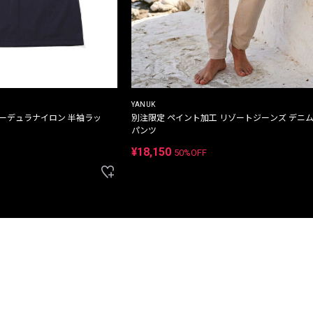
YANUK
コーデュラナイロン 半袖ラッ
別注限定 ペイント加工 リゾートジーンズ デニ
パンツ
¥18,150
50%OFF