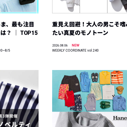
いま、最も注目
重見え回避！大人の男こそ嗜
？ ｜ TOP15
たい真夏のモノトーン
NEW
2026.08.06
30~8/5
WEEKLY COORDINATE vol.240