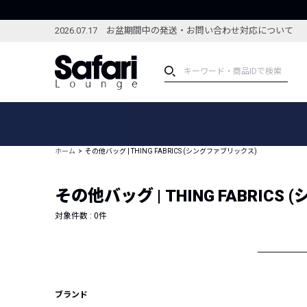
2026.07.17 お盆期間中の発送・お問い合わせ対応について
アイテム
スペシャル
カテゴリーから探す
スペシャルフィーチャ
ホーム
その他バッグ | THING FABRICS (シングファブリックス)
ブランドから探す
特集記事
絞り込んで探す
その他バッグ | THING FABRIC
新着アイテム
コーディネート
編集部のおすすめアイテム
対象件数 :
0
件
編集部のおすすめコー
ランキング
雑誌・カタログ掲載アイテム
セール
ブランド