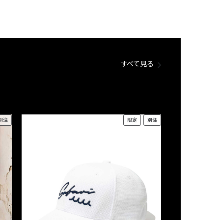
すべて見る
別注
限定
別注