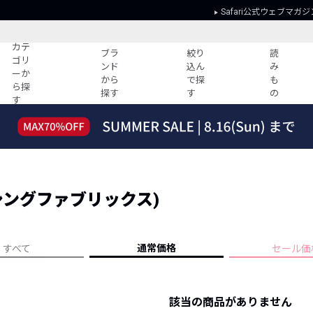
Safari公式ウェブマガジ
カテ
ブラ
絞り
読
ゴリ
ンド
込ん
み
ーか
から
で探
も
ら探
探す
す
の
す
読みもの
ガイド
ー
すべての記事
ショッピング
2026年のイチオシTシャツ！
初めての方
“WP”のイージーパンツを徹底解説&コ
Club Safari
ーデ紹介
S (シングファブリックス)
よくある質問
HOTなコーデ TOP20
会社概要
ディネート
新ブランドご紹介！
会員利用規約
通常価格
すべて
セール価
人気記事ランキング
プライバシー
バイヤーズ レコメンド
特定商取引に
今週の別注アイテム
該当の商品がありません
ウィークリーコーデ