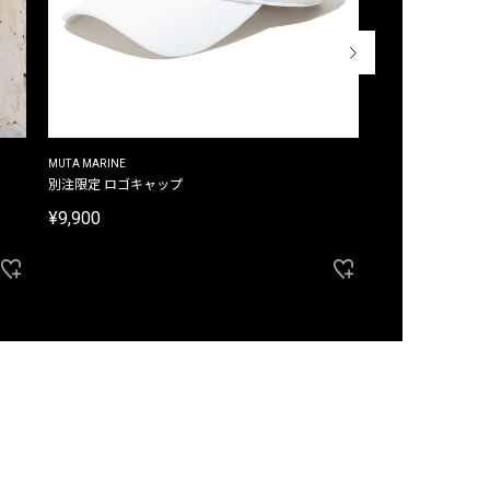
MUTA MARINE
CROSSLEY
ム
別注限定 ロゴキャップ
別注限定 ノースリ
¥9,900
¥8,580
40%OFF