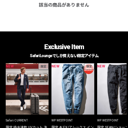
該当の商品がありません
Exclusive Item
Safari Loungeでしか買えない限定アイテム
NEW
NEW
NEW
限定
限定
Safari CURRENT
WP WESTPOINT
WP WESTPOINT
限定 吸水速乾 UVカット 洗
限定 ALEX/アレックス イン
限定 SEAN/ショー