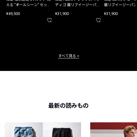
える "オールシーン" セット
ディゴ 裾リブイージーパン
裾リブイージーパン
アップ
ツ
¥49,500
¥31,900
¥31,900
すべて見る
最新の読みもの