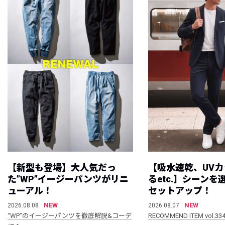
【新型も登場】大人気だっ
【吸水速乾、UV
た”WP”イージーパンツがリニ
るetc.】シーン
ューアル！
セットアップ！
NEW
NEW
2026.08.08
2026.08.07
“WP”のイージーパンツを徹底解説&コーデ
RECOMMEND ITEM vol.33