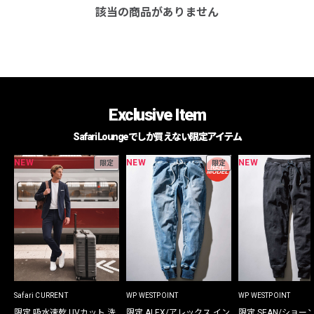
該当の商品がありません
Exclusive Item
Safari Loungeでしか買えない限定アイテム
NEW
NEW
NEW
限定
限定
Safari CURRENT
WP WESTPOINT
WP WESTPOINT
限定 吸水速乾 UVカット 洗
限定 ALEX/アレックス イン
限定 SEAN/ショー