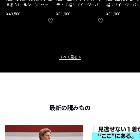
える "オールシーン" セット
ディゴ 裾リブイージーパン
裾リブイージーパン
アップ
ツ
¥49,500
¥31,900
¥31,900
すべて見る
最新の読みもの