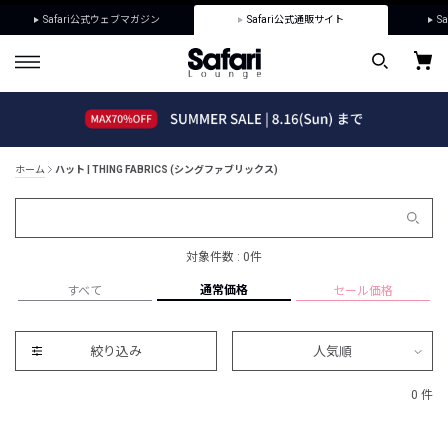
Safari公式ウェブマガジン
Safari公式通販サイト
Sa
ホーム
ハット | THING FABRICS (シングファブリックス)
対象件数 : 0件
通常価格
すべて
セール価格
絞り込み
人気順
0 件