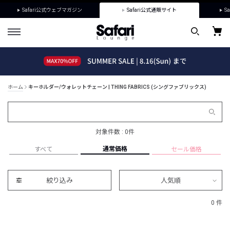
Safari公式ウェブマガジン
Safari公式通販サイト
Sa
ホーム
キーホルダー/ウォレットチェーン | THING FABRICS (シングファブリックス)
対象件数 : 0件
通常価格
すべて
セール価格
絞り込み
人気順
0 件