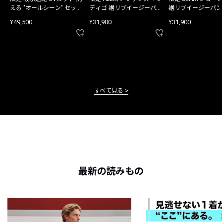
える "オールシーン" セット
ディゴ 裾リブイージーパン
裾リブイージーパン
アップ
ツ
¥49,500
¥31,900
¥31,900
すべて見る
最新の読みもの