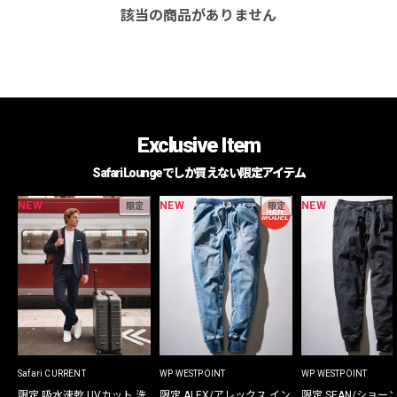
該当の商品がありません
Exclusive Item
Safari Loungeでしか買えない限定アイテム
NEW
NEW
NEW
限定
限定
Safari CURRENT
WP WESTPOINT
WP WESTPOINT
限定 吸水速乾 UVカット 洗
限定 ALEX/アレックス イン
限定 SEAN/ショー