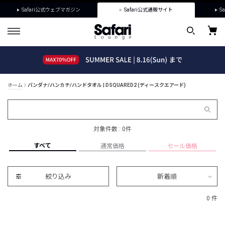
Safari公式ウェブマガジン
Safari公式通販サイト
Sa
ホーム
バンダナ/ハンカチ/ハンドタオル | DSQUARED2 (ディースクエアード)
対象件数 : 0件
すべて
通常価格
セール価格
絞り込み
新着順
0 件