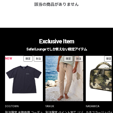
該当の商品がありません
Exclusive Item
Safari Loungeでしか買えない限定アイテム
NEW
限定
別注
限定
別注
限定
DOGTOWN
YANUK
NASAMICA
別注限定 水陸両用 コーデュ
別注限定 ペイント加工 リゾ
カモフラージュパイ