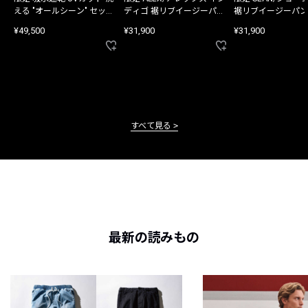
える "オールシーン" セット
ディゴ 裾リブイージーパン
裾リブイージーパン
アップ
ツ
¥49,500
¥31,900
¥31,900
すべて見る
最新の読みもの