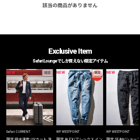
該当の商品がありません
Exclusive Item
Safari Loungeでしか買えない限定アイテム
NEW
NEW
NEW
限定
限定
Safari CURRENT
WP WESTPOINT
WP WESTPOINT
限定 吸水速乾 UVカット 洗
限定 ALEX/アレックス イン
限定 SEAN/ショー