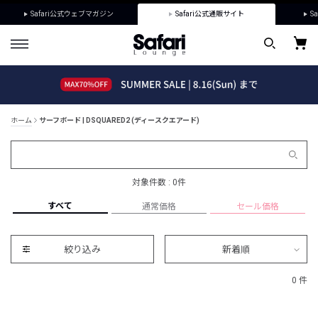
Safari公式ウェブマガジン
Safari公式通販サイト
Sa
ホーム
サーフボード | DSQUARED2 (ディースクエアード)
対象件数 : 0件
すべて
通常価格
セール価格
絞り込み
新着順
0 件