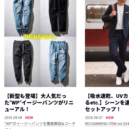
【新型も登場】大人気だっ
【吸水速乾、UV
た”WP”イージーパンツがリニ
るetc.】シーン
ューアル！
セットアップ！
NEW
NEW
2026.08.08
2026.08.07
“WP”のイージーパンツを徹底解説&コーデ
RECOMMEND ITEM vol.33