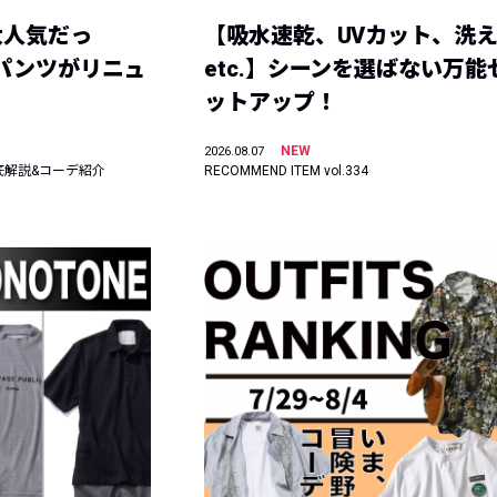
大人気だっ
【吸水速乾、UVカット、洗
ーパンツがリニュ
etc.】シーンを選ばない万能
ットアップ！
NEW
2026.08.07
底解説&コーデ紹介
RECOMMEND ITEM vol.334