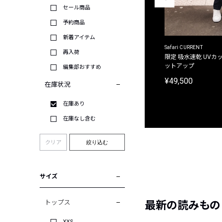
セール商品
予約商品
新着アイテム
ACANTHUS
Safari CURRENT
再入荷
別注限定 フード付き チェックシャツジャケット
限定 吸水速乾 UVカッ
ットアップ
編集部おすすめ
¥31,900
¥49,500
在庫状況
在庫あり
在庫なし含む
クリア
絞り込む
サイズ
トップス
最新の読みもの
XXS