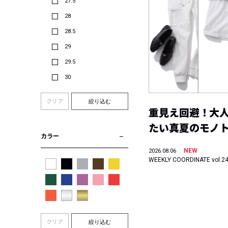
27.5
28
28.5
29
29.5
30
クリア
絞り込む
重見え回避！大
たい真夏のモノ
カラー
NEW
2026.08.06
WEEKLY COORDINATE vol.2
クリア
絞り込む