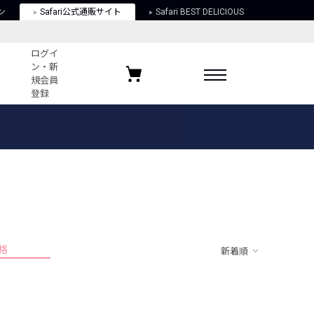
ン
Safari公式通販サイト
Safari BEST DELICIOUS
ログイ
ン・新
規会員
登録
ログイン・新規会員登録
お気に入りアイテム
ガイド
お気に入りブランド
お気に入り記事
最近チェックしたアイテム
格
新着順
ポリシー
関する法律