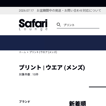
2026.07.17 お盆期間中の発送・お問い合わせ対応について
アイテム
スペシャル
カテゴリーから探す
スペシャルフィーチャ
ホーム
プリント | ウエア (メンズ)
ブランドから探す
特集記事
絞り込んで探す
プリント | ウエア (メンズ)
新着アイテム
コーディネート
編集部のおすすめアイテム
対象件数 :
10
件
編集部のおすすめコー
ランキング
雑誌・カタログ掲載アイテム
セール
ブランド
新着順