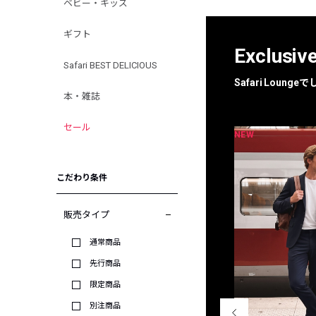
ベビー・キッズ
ギフト
Exclusiv
Safari BEST DELICIOUS
Safari Loun
本・雑誌
セール
NEW
NEW
限定
別注
こだわり条件
販売タイプ
通常商品
先行商品
限定商品
別注商品