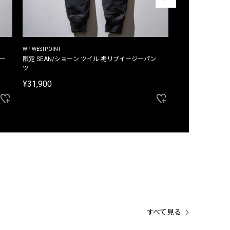
WP WESTPOINT
WP WESTPOINT
ジー
限定 SEAN/ショーン ツイル 裾リブイージーパン
限定 DAVID/デイヴィッド インデ
ツ
イージーパンツ
¥31,900
¥33,000
すべて見る