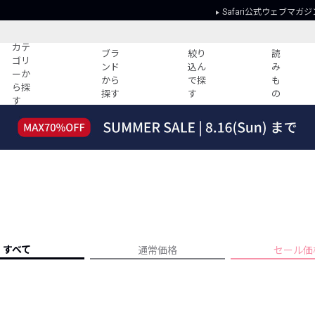
Safari公式ウェブマガジ
カテ
ブラ
絞り
読
ゴリ
ンド
込ん
み
ーか
から
で探
も
ら探
探す
す
の
す
読みもの
ガイド
ー
すべての記事
ショッピング
2026年のイチオシTシャツ！
初めての方
“WP”のイージーパンツを徹底解説&コ
Club Safari
ーデ紹介
よくある質問
HOTなコーデ TOP20
会社概要
ディネート
新ブランドご紹介！
会員利用規約
すべて
通常価格
セール価
人気記事ランキング
プライバシー
バイヤーズ レコメンド
特定商取引に
今週の別注アイテム
ウィークリーコーデ