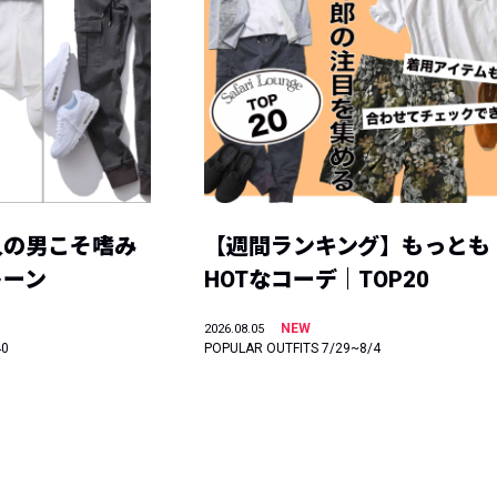
人の男こそ嗜み
【週間ランキング】もっとも
トーン
HOTなコーデ｜TOP20
NEW
2026.08.05
40
POPULAR OUTFITS 7/29~8/4