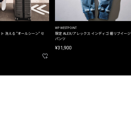
WP WESTPOINT
ト 洗える "オールシーン" セ
限定 ALEX/アレックス インディゴ 裾リブイー
パンツ
¥31,900