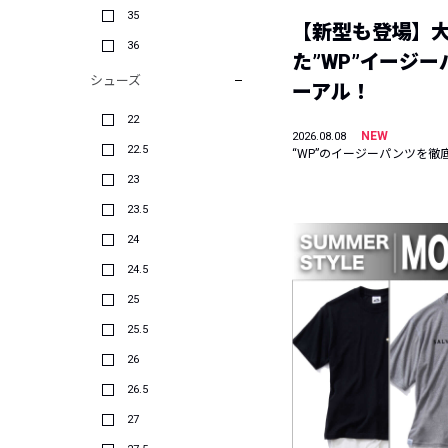
35
【新型も登場】
36
た”WP”イージ
シューズ
ーアル！
22
NEW
2026.08.08
22.5
“WP”のイージーパンツを徹
23
23.5
24
24.5
25
25.5
26
26.5
27