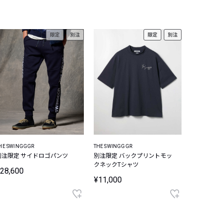
限定
別注
限定
別注
HE SWINGGGR
THE SWINGGGR
別注限定 サイドロゴパンツ
別注限定 バックプリントモッ
クネックTシャツ
28,600
¥11,000