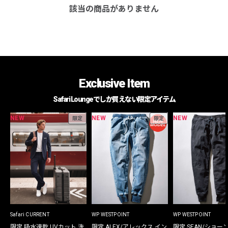
該当の商品がありません
Exclusive Item
Safari Loungeでしか買えない限定アイテム
NEW
NEW
NEW
限定
限定
Safari CURRENT
WP WESTPOINT
WP WESTPOINT
限定 吸水速乾 UVカット 洗
限定 ALEX/アレックス イン
限定 SEAN/ショー