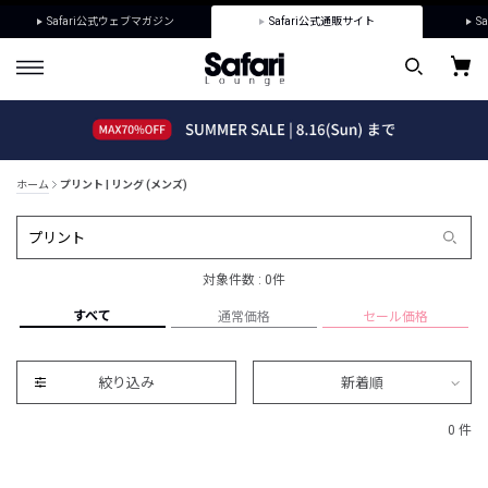
Safari公式ウェブマガジン
Safari公式通販サイト
Sa
ホーム
プリント | リング (メンズ)
対象件数 : 0件
すべて
通常価格
セール価格
絞り込み
新着順
0 件