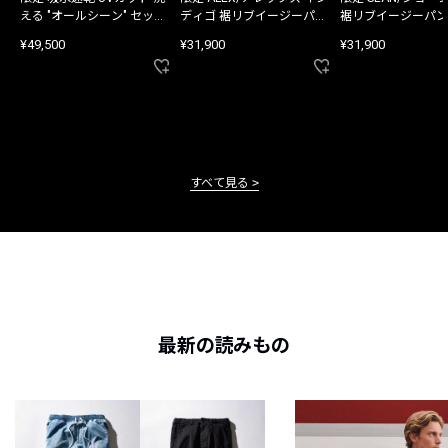
える "オールシーン" セット
ディゴ 裾リブイージーパン
裾リブイージーパン
アップ
ツ
¥49,500
¥31,900
¥31,900
すべて見る
最新の読みもの