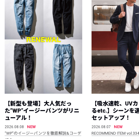
【新型も登場】大人気だっ
【吸水速乾、UV
た”WP”イージーパンツがリニ
るetc.】シーン
ューアル！
セットアップ！
NEW
NEW
2026.08.08
2026.08.07
“WP”のイージーパンツを徹底解説&コーデ
RECOMMEND ITEM vol.33