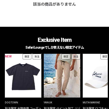
該当の商品がありません
Exclusive Item
Safari Loungeでしか買えない限定アイテム
NEW
限定
別注
限定
別注
限定
DOGTOWN
YANUK
MUTA MARINE
別注限定 水陸両用 コーデュ
別注限定 ペイント加工 リゾ
別注限定 ロゴキャ