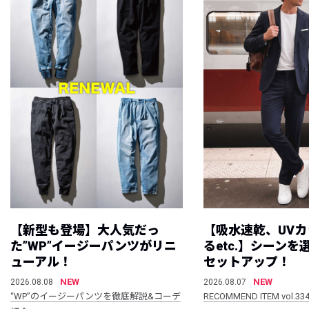
【新型も登場】大人気だっ
【吸水速乾、UV
た”WP”イージーパンツがリニ
るetc.】シーン
ューアル！
セットアップ！
NEW
NEW
2026.08.08
2026.08.07
“WP”のイージーパンツを徹底解説&コーデ
RECOMMEND ITEM vol.33