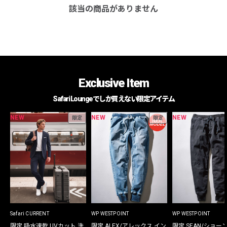
該当の商品がありません
Exclusive Item
Safari Loungeでしか買えない限定アイテム
NEW
NEW
NEW
限定
限定
Safari CURRENT
WP WESTPOINT
WP WESTPOINT
限定 吸水速乾 UVカット 洗
限定 ALEX/アレックス イン
限定 SEAN/ショー