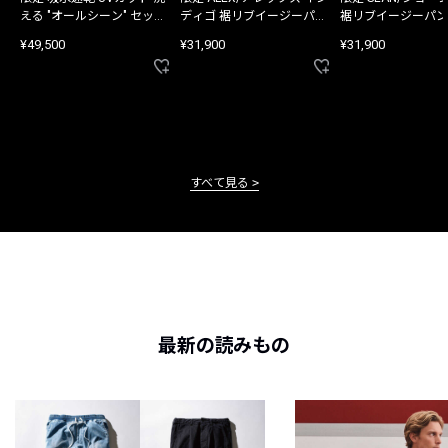
える "オールシーン" セット
ディゴ 裾リブイージーパン
裾リブイージーパン
アップ
ツ
¥49,500
¥31,900
¥31,900
すべて見る
最新の読みもの