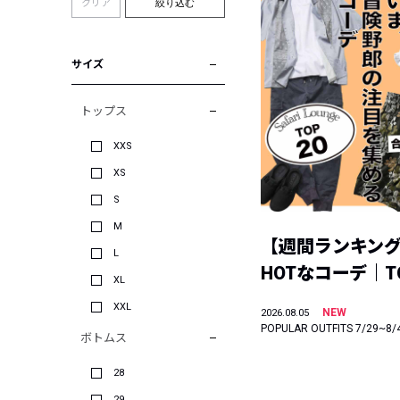
クリア
絞り込む
サイズ
トップス
XXS
XS
S
M
【週間ランキン
L
HOTなコーデ｜TO
XL
XXL
NEW
2026.08.05
POPULAR OUTFITS 7/29~8/
ボトムス
28
29