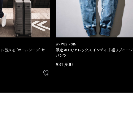
WP WESTPOINT
ト 洗える "オールシーン" セ
限定 ALEX/アレックス インディゴ 裾リブイー
パンツ
¥31,900