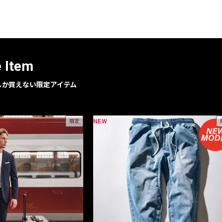
レコメンドアイテム
ピックアップアイテム
フォーカスブランド
セールおすすめアイテム
e Item
人気アイテム TOP 15
geでしか買えない限定アイテム
NEW
限定