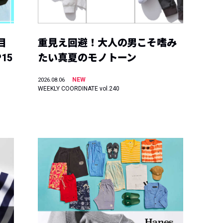
目
重見え回避！大人の男こそ嗜み
15
たい真夏のモノトーン
NEW
2026.08.06
WEEKLY COORDINATE vol.240