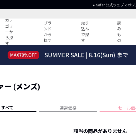
Safari公式ウェブマガジ
カテ
ブラ
絞り
読
ゴリ
ンド
込ん
み
ーか
から
で探
も
ら探
探す
す
の
す
読みもの
ガイド
ー
すべての記事
ショッピング
2026年のイチオシTシャツ！
初めての方
“WP”のイージーパンツを徹底解説&コ
Club Safari
ーデ紹介
ー (メンズ)
よくある質問
HOTなコーデ TOP20
会社概要
ディネート
新ブランドご紹介！
会員利用規約
すべて
通常価格
セール価
人気記事ランキング
プライバシー
バイヤーズ レコメンド
特定商取引に
今週の別注アイテム
該当の商品がありません
ウィークリーコーデ