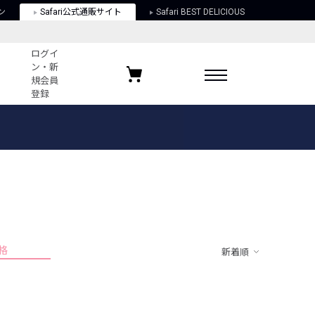
ン
Safari公式通販サイト
Safari BEST DELICIOUS
ログイ
ン・新
規会員
登録
ログイン・新規会員登録
お気に入りアイテム
ガイド
お気に入りブランド
お気に入り記事
最近チェックしたアイテム
格
新着順
ポリシー
関する法律