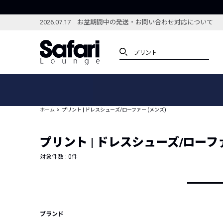
2026.07.17 お盆期間中の発送・お問い合わせ対応について
アイテム
スペシャル
カテゴリーから探す
スペシャルフィーチャ
ホーム
プリント | ドレスシューズ/ローファー (メンズ)
ブランドから探す
特集記事
絞り込んで探す
プリント | ドレスシューズ/ローファ
新着アイテム
コーディネート
編集部のおすすめアイテム
対象件数 :
0
件
編集部のおすすめコー
ランキング
雑誌・カタログ掲載アイテム
セール
ブランド