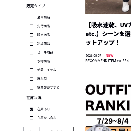
販売タイプ
通常商品
【吸水速乾、UV
先行商品
etc.】シーンを
限定商品
ットアップ！
別注商品
セール商品
NEW
2026.08.07
RECOMMEND ITEM vol.334
予約商品
新着アイテム
再入荷
編集部おすすめ
在庫状況
在庫あり
在庫なし含む