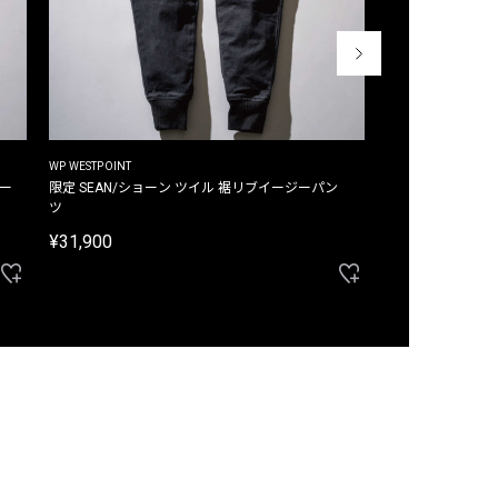
WP WESTPOINT
WP WESTPOINT
ジー
限定 SEAN/ショーン ツイル 裾リブイージーパン
限定 DAVID/デイヴィッド インデ
ツ
イージーパンツ
¥31,900
¥33,000