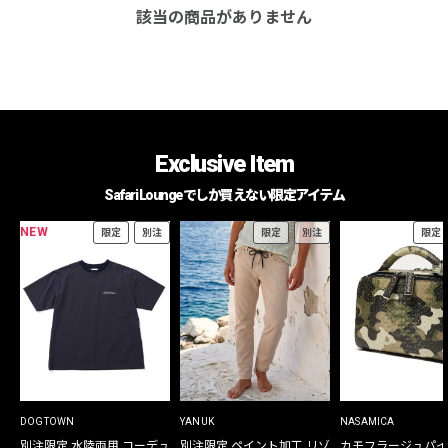
該当の商品がありません
Exclusive Item
Safari Loungeでしか買えない限定アイテム
NEW
限定
別注
限定
別注
限定
DOGTOWN
YANUK
NASAMICA
別注限定 水陸両用 コーデュ
別注限定 ペイント加工 リゾ
カモフラージュパイ