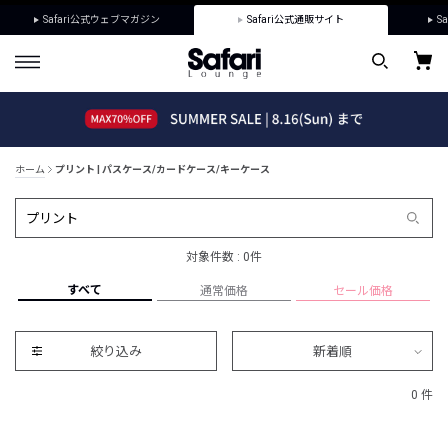
Safari公式ウェブマガジン
Safari公式通販サイト
Sa
ホーム
プリント | パスケース/カードケース/キーケース
対象件数 : 0件
すべて
通常価格
セール価格
絞り込み
新着順
0 件