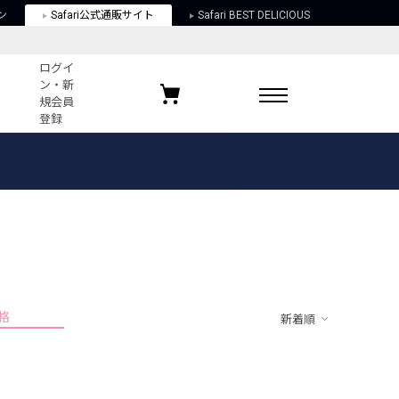
ン
Safari公式通販サイト
Safari BEST DELICIOUS
ログイ
ン・新
規会員
登録
ログイン・新規会員登録
お気に入りアイテム
ガイド
お気に入りブランド
お気に入り記事
最近チェックしたアイテム
格
新着順
ポリシー
関する法律