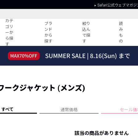
Safari公式ウェブマガジ
カテ
ブラ
絞り
読
ゴリ
ンド
込ん
み
ーか
から
で探
も
ら探
探す
す
の
す
読みもの
ガイド
ー
すべての記事
ショッピング
2026年のイチオシTシャツ！
初めての方
“WP”のイージーパンツを徹底解説&コ
Club Safari
ーデ紹介
ワークジャケット (メンズ)
よくある質問
HOTなコーデ TOP20
会社概要
ディネート
新ブランドご紹介！
会員利用規約
すべて
通常価格
セール価
人気記事ランキング
プライバシー
バイヤーズ レコメンド
特定商取引に
今週の別注アイテム
該当の商品がありません
ウィークリーコーデ