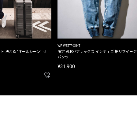
WP WESTPOINT
ト 洗える "オールシーン" セ
限定 ALEX/アレックス インディゴ 裾リブイー
パンツ
¥31,900