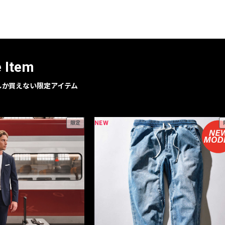
レコメンドアイテム
ピックアップアイテム
フォーカスブランド
セールおすすめアイテム
e Item
人気アイテム TOP 15
geでしか買えない限定アイテム
NEW
限定