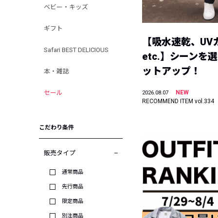
ベビー・キッズ
ギフト
【吸水速乾、UV
Safari BEST DELICIOUS
etc.】シーンを
ットアップ！
本・雑誌
セール
NEW
2026.08.07
RECOMMEND ITEM vol.334
こだわり条件
販売タイプ
通常商品
先行商品
限定商品
別注商品