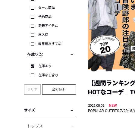
セール商品
予約商品
新着アイテム
再入荷
編集部おすすめ
在庫状況
在庫あり
在庫なし含む
【週間ランキン
クリア
絞り込む
HOTなコーデ｜TO
NEW
2026.08.05
サイズ
POPULAR OUTFITS 7/29~8/
トップス