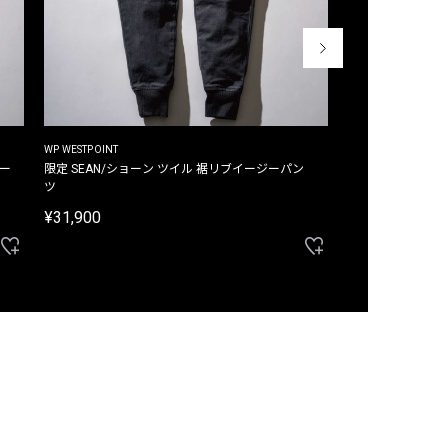
WP WESTPOINT
WP WESTPOINT
ジー
限定 SEAN/ショーン ツイル 裾リブイージーパン
限定 DAVID/デイヴィッド インデ
ツ
イージーパンツ
¥31,900
¥33,000