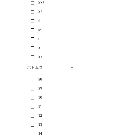
XXS
XS
S
M
L
XL
XXL
ボトムス
28
29
30
31
32
33
34