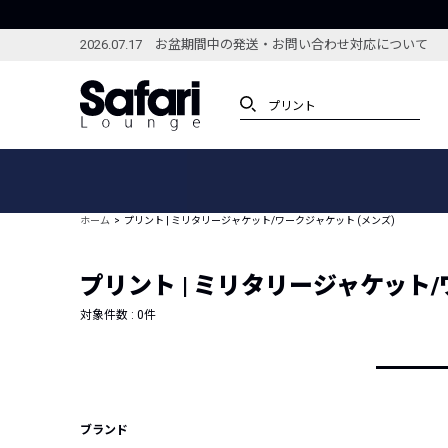
2026.07.17 お盆期間中の発送・お問い合わせ対応について
アイテム
スペシャル
カテゴリーから探す
スペシャルフィーチャ
ホーム
プリント | ミリタリージャケット/ワークジャケット (メンズ)
ブランドから探す
特集記事
絞り込んで探す
プリント | ミリタリージャケット/
新着アイテム
コーディネート
編集部のおすすめアイテム
対象件数 :
0
件
編集部のおすすめコー
ランキング
雑誌・カタログ掲載アイテム
セール
ブランド