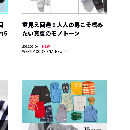
目
重見え回避！大人の男こそ嗜み
15
たい真夏のモノトーン
NEW
2026.08.06
WEEKLY COORDINATE vol.240