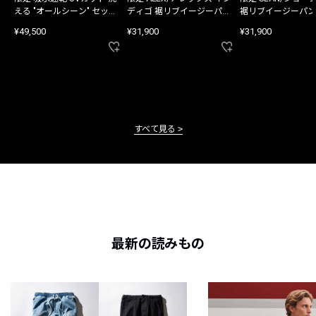
える "オールシーン" セット
ディゴ 裾リブイージーパン
裾リブイージーパン
アップ
ツ
¥49,500
¥31,900
¥31,900
すべて見る
最新の読みもの