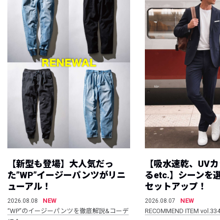
【新型も登場】大人気だっ
【吸水速乾、UV
た”WP”イージーパンツがリニ
るetc.】シーン
ューアル！
セットアップ！
NEW
NEW
2026.08.08
2026.08.07
“WP”のイージーパンツを徹底解説&コーデ
RECOMMEND ITEM vol.33