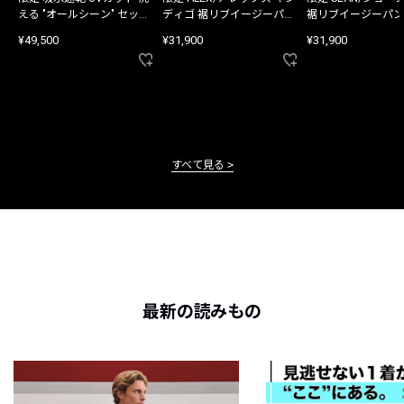
える "オールシーン" セット
ディゴ 裾リブイージーパン
裾リブイージーパン
アップ
ツ
¥49,500
¥31,900
¥31,900
すべて見る
最新の読みもの