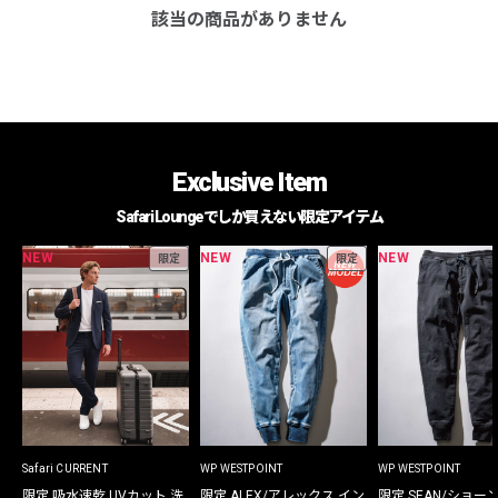
該当の商品がありません
Exclusive Item
Safari Loungeでしか買えない限定アイテム
NEW
NEW
NEW
限定
限定
Safari CURRENT
WP WESTPOINT
WP WESTPOINT
限定 吸水速乾 UVカット 洗
限定 ALEX/アレックス イン
限定 SEAN/ショー