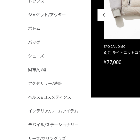
トップス
ジャケット/アウター
ボトム
バッグ
MALIBUFARM
EPOCA UOMO
別注限定 10oz 裏パイル プリントプルオーバーパ
別注 ライトニットコ
シューズ
ーカ
¥77,000
¥15,180
財布/小物
アクセサリー/時計
ヘルス&コスメティクス
インテリア/ルームアイテム
モバイル/ステーショナリー
サーフ/マリングッズ