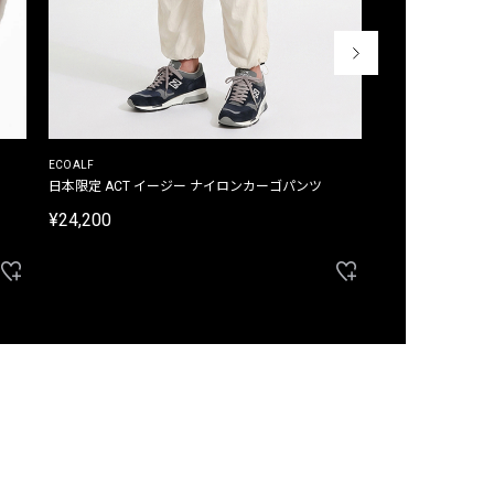
ECOALF
ECOALF
日本限定 ACT イージー ナイロンカーゴパンツ
日本限定 ACTナ
¥24,200
¥22,000