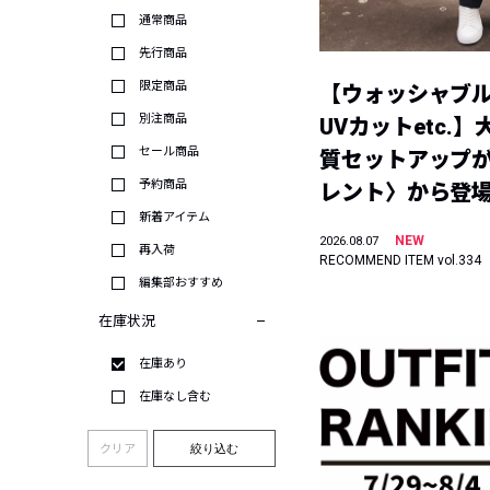
通常商品
先行商品
限定商品
【ウォッシャブ
別注商品
UVカットetc.
セール商品
質セットアップが
予約商品
レント〉から登
新着アイテム
NEW
2026.08.07
再入荷
RECOMMEND ITEM vol.334
編集部おすすめ
在庫状況
在庫あり
在庫なし含む
クリア
絞り込む