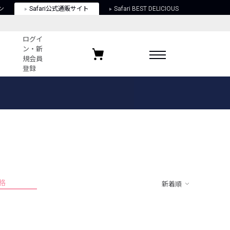
ン
Safari公式通販サイト
Safari BEST DELICIOUS
ログイ
ン・新
規会員
登録
ログイン・新規会員登録
お気に入りアイテム
ガイド
お気に入りブランド
お気に入り記事
最近チェックしたアイテム
格
新着順
ポリシー
関する法律