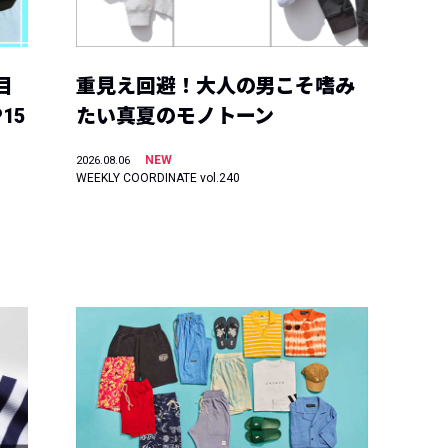
目
重見え回避！大人の男こそ嗜み
15
たい真夏のモノトーン
NEW
2026.08.06
WEEKLY COORDINATE vol.240