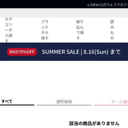
Safari公式ウェブマガジ
カテ
ブラ
絞り
読
ゴリ
ンド
込ん
み
ーか
から
で探
も
ら探
探す
す
の
す
読みもの
ガイド
ー
すべての記事
ショッピング
2026年のイチオシTシャツ！
初めての方
“WP”のイージーパンツを徹底解説&コ
Club Safari
ーデ紹介
よくある質問
HOTなコーデ TOP20
会社概要
ディネート
新ブランドご紹介！
会員利用規約
すべて
通常価格
セール価
人気記事ランキング
プライバシー
バイヤーズ レコメンド
特定商取引に
今週の別注アイテム
該当の商品がありません
ウィークリーコーデ