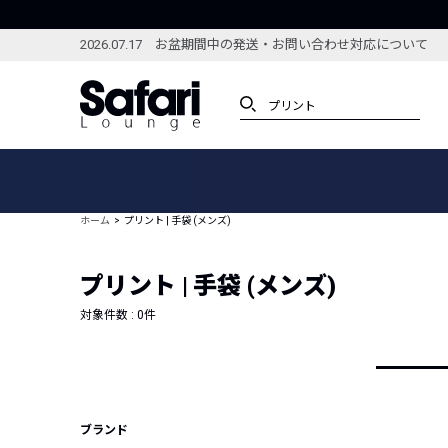
2026.07.17 お盆期間中の発送・お問い合わせ対応について
アイテム
スペシャル
カテゴリーから探す
スペシャルフィーチャ
ホーム
プリント | 手袋 (メンズ)
ブランドから探す
特集記事
絞り込んで探す
プリント | 手袋 (メンズ)
新着アイテム
コーディネート
編集部のおすすめアイテム
対象件数 :
0
件
編集部のおすすめコー
ランキング
雑誌・カタログ掲載アイテム
セール
ブランド