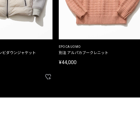
EPOCA UOMO
ンビダウンジャケット
別注 アルパカブークレニット
¥44,000