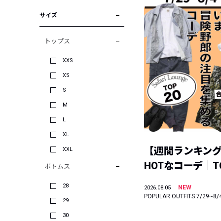
サイズ
トップス
XXS
XS
S
M
L
XL
【週間ランキン
XXL
HOTなコーデ｜TO
ボトムス
28
NEW
2026.08.05
POPULAR OUTFITS 7/29~8/
29
30