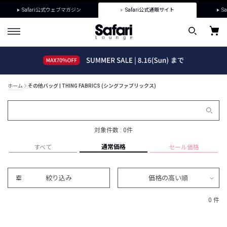
Safari公式ウェブマガジン
Safari公式通販サイト
Sa
ホーム
その他バッグ | THING FABRICS (シングファブリックス)
対象件数 : 0件
通常価格
すべて
セール価格
絞り込み
価格の高い順
0 件