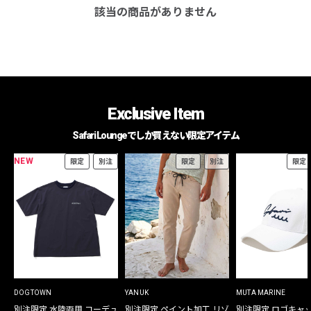
該当の商品がありません
Exclusive Item
Safari Loungeでしか買えない限定アイテム
NEW
限定
別注
限定
別注
限定
DOGTOWN
YANUK
MUTA MARINE
別注限定 水陸両用 コーデュ
別注限定 ペイント加工 リゾ
別注限定 ロゴキャ