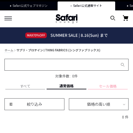
Safari公式ウェブマガジン
Safari公式通販サイト
Sa
ホーム
サプリ・プロテイン | THING FABRICS (シングファブリックス)
対象件数 : 0件
通常価格
すべて
セール価格
絞り込み
価格の高い順
0 件