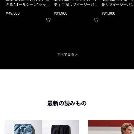
える "オールシーン" セット
ディゴ 裾リブイージーパン
裾リブイージーパン
アップ
ツ
¥49,500
¥31,900
¥31,900
すべて見る
最新の読みもの