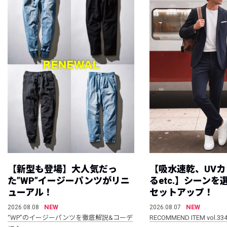
【新型も登場】大人気だっ
【吸水速乾、UV
た”WP”イージーパンツがリニ
るetc.】シーン
ューアル！
セットアップ！
NEW
NEW
2026.08.08
2026.08.07
“WP”のイージーパンツを徹底解説&コーデ
RECOMMEND ITEM vol.33