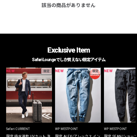
該当の商品がありません
Exclusive Item
Safari Loungeでしか買えない限定アイテム
NEW
NEW
NEW
限定
限定
Safari CURRENT
WP WESTPOINT
WP WESTPOINT
限定 吸水速乾 UVカット 洗
限定 ALEX/アレックス イン
限定 SEAN/ショー