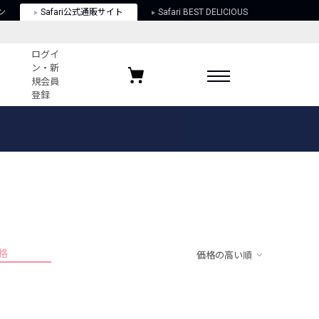
ン
Safari公式通販サイト
Safari BEST DELICIOUS
ログイ
ン・新
規会員
登録
ログイン・新規会員登録
お気に入りアイテム
ガイド
お気に入りブランド
お気に入り記事
最近チェックしたアイテム
格
価格の高い順
ポリシー
関する法律