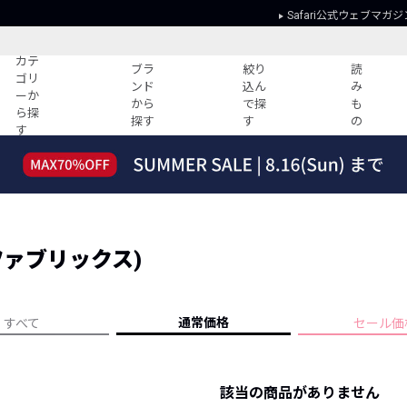
Safari公式ウェブマガジ
カテ
ブラ
絞り
読
ゴリ
ンド
込ん
み
ーか
から
で探
も
ら探
探す
す
の
す
読みもの
ガイド
ー
すべての記事
ショッピング
2026年のイチオシTシャツ！
初めての方
“WP”のイージーパンツを徹底解説&コ
Club Safari
ーデ紹介
ングファブリックス)
よくある質問
HOTなコーデ TOP20
会社概要
ディネート
新ブランドご紹介！
会員利用規約
通常価格
すべて
セール価
人気記事ランキング
プライバシー
バイヤーズ レコメンド
特定商取引に
今週の別注アイテム
該当の商品がありません
ウィークリーコーデ