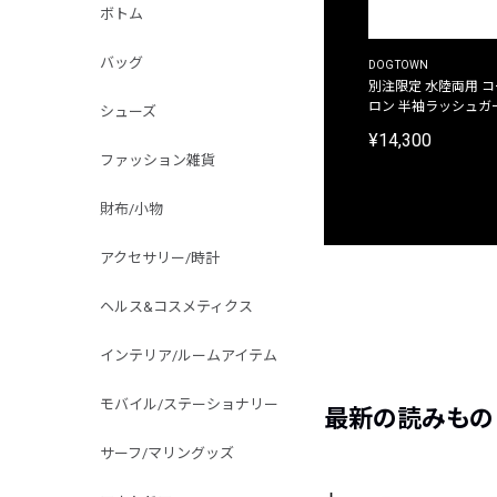
ボトム
バッグ
DOGTOWN
別注限定 水陸両用 
ロン 半袖ラッシュガ
シューズ
¥14,300
ファッション雑貨
財布/小物
アクセサリー/時計
ヘルス&コスメティクス
インテリア/ルームアイテム
モバイル/ステーショナリー
最新の読みもの
サーフ/マリングッズ