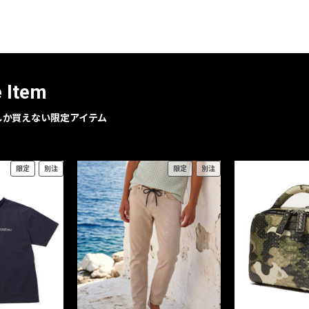
レコメンドアイテム
ピックアップアイテム
フォーカスブランド
セールおすすめアイテム
e Item
人気アイテム TOP 15
geでしか買えない限定アイテム
限定
別注
限定
別注