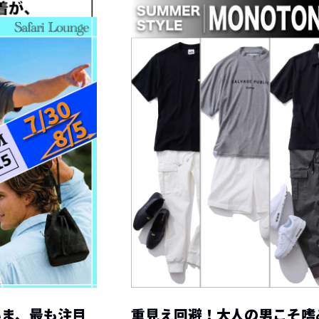
いま、最も注目
重見え回避！大人の男こそ嗜