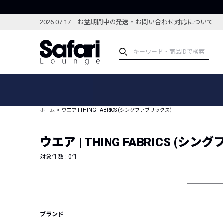
2026.07.17 お盆期間中の発送・お問い合わせ対応について
アイテム
スペシャル
カテゴリーから探す
スペシャルフィーチャ
ホーム
ウエア | THING FABRICS (シングファブリックス)
ブランドから探す
特集記事
絞り込んで探す
ウエア | THING FABRICS (シ
新着アイテム
コーディネート
編集部のおすすめアイテム
対象件数 :
0
件
編集部のおすすめコー
ランキング
雑誌・カタログ掲載アイテム
セール
ブランド