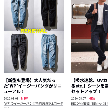
【新型も登場】大人気だっ
【吸水速乾、UV
た”WP”イージーパンツがリニ
るetc.】シーン
ューアル！
セットアップ！
NEW
NEW
2026.08.08
2026.08.07
“WP”のイージーパンツを徹底解説&コーデ
RECOMMEND ITEM vol.33