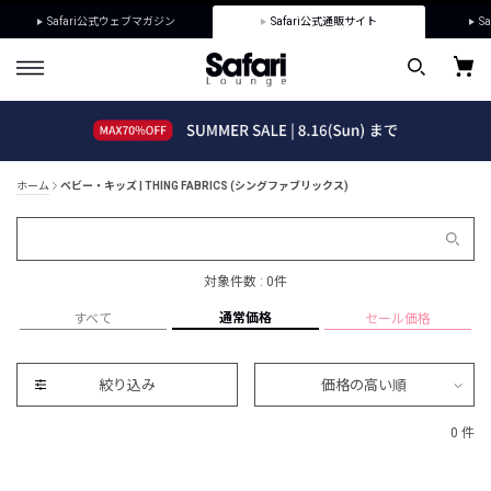
Safari公式ウェブマガジン
Safari公式通販サイト
Sa
ホーム
ベビー・キッズ | THING FABRICS (シングファブリックス)
対象件数 : 0件
通常価格
すべて
セール価格
絞り込み
価格の高い順
0 件