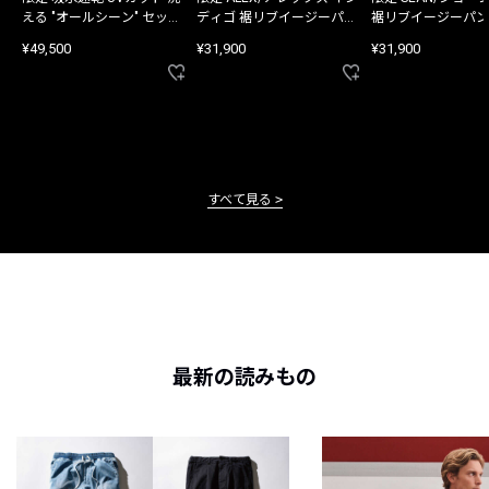
える "オールシーン" セット
ディゴ 裾リブイージーパン
裾リブイージーパン
アップ
ツ
¥49,500
¥31,900
¥31,900
すべて見る
最新の読みもの