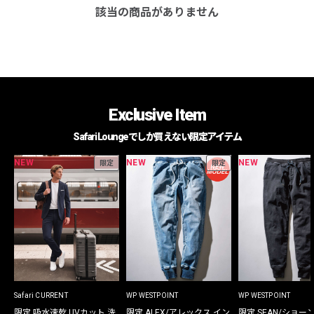
該当の商品がありません
Exclusive Item
Safari Loungeでしか買えない限定アイテム
NEW
NEW
NEW
限定
限定
Safari CURRENT
WP WESTPOINT
WP WESTPOINT
限定 吸水速乾 UVカット 洗
限定 ALEX/アレックス イン
限定 SEAN/ショー