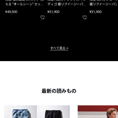
える "オールシーン" セット
ディゴ 裾リブイージーパン
裾リブイージーパン
アップ
ツ
¥49,500
¥31,900
¥31,900
すべて見る
最新の読みもの