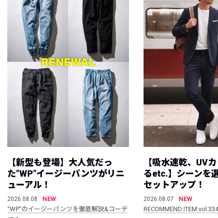
【新型も登場】大人気だっ
【吸水速乾、UV
た”WP”イージーパンツがリニ
るetc.】シーン
ューアル！
セットアップ！
NEW
NEW
2026.08.08
2026.08.07
“WP”のイージーパンツを徹底解説&コーデ
RECOMMEND ITEM vol.33