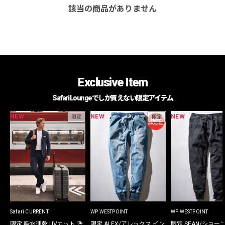
該当の商品がありません
Exclusive Item
Safari Loungeでしか買えない限定アイテム
NEW
NEW
NEW
限定
限定
Safari CURRENT
WP WESTPOINT
WP WESTPOINT
限定 吸水速乾 UVカット 洗
限定 ALEX/アレックス イン
限定 SEAN/ショー