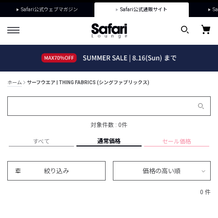
Safari公式ウェブマガジン
Safari公式通販サイト
Sa
ホーム
サーフウエア | THING FABRICS (シングファブリックス)
対象件数 : 0件
通常価格
すべて
セール価格
絞り込み
価格の高い順
0 件