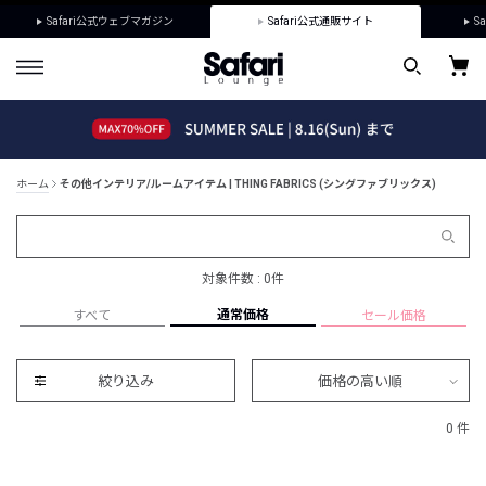
Safari公式ウェブマガジン
Safari公式通販サイト
Sa
ホーム
その他インテリア/ルームアイテム | THING FABRICS (シングファブリックス)
対象件数 : 0件
通常価格
すべて
セール価格
絞り込み
価格の高い順
0 件