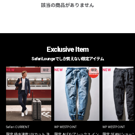
該当の商品がありません
Exclusive Item
Safari Loungeでしか買えない限定アイテム
NEW
NEW
NEW
限定
限定
Safari CURRENT
WP WESTPOINT
WP WESTPOINT
限定 吸水速乾 UVカット 洗
限定 ALEX/アレックス イン
限定 SEAN/ショー