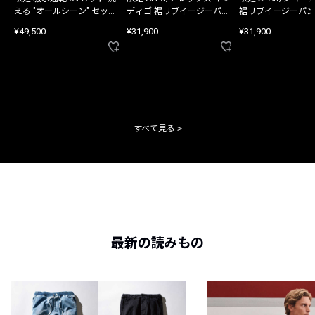
える "オールシーン" セット
ディゴ 裾リブイージーパン
裾リブイージーパン
アップ
ツ
¥49,500
¥31,900
¥31,900
すべて見る
最新の読みもの