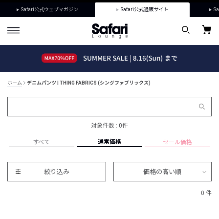
Safari公式ウェブマガジン
Safari公式通販サイト
Sa
ホーム
デニムパンツ | THING FABRICS (シングファブリックス)
対象件数 : 0件
通常価格
すべて
セール価格
絞り込み
価格の高い順
0 件