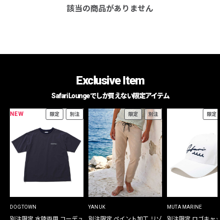
該当の商品がありません
Exclusive Item
Safari Loungeでしか買えない限定アイテム
NEW
限定
別注
限定
別注
限定
DOGTOWN
YANUK
MUTA MARINE
別注限定 水陸両用 コーデュ
別注限定 ペイント加工 リゾ
別注限定 ロゴキャ