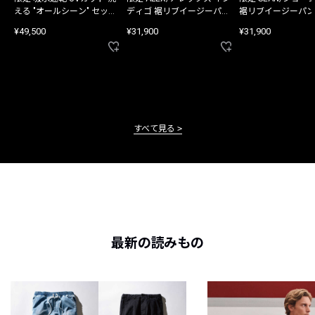
える "オールシーン" セット
ディゴ 裾リブイージーパン
裾リブイージーパン
アップ
ツ
¥49,500
¥31,900
¥31,900
すべて見る
最新の読みもの