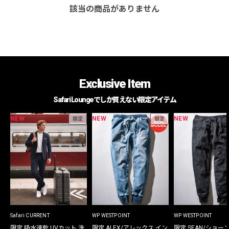
該当の商品がありません
Exclusive Item
Safari Loungeでしか買えない限定アイテム
NEW
NEW
NEW
限定
限定
Safari CURRENT
WP WESTPOINT
WP WESTPOINT
限定 吸水速乾 UVカット 洗
限定 ALEX/アレックス イン
限定 SEAN/ショー