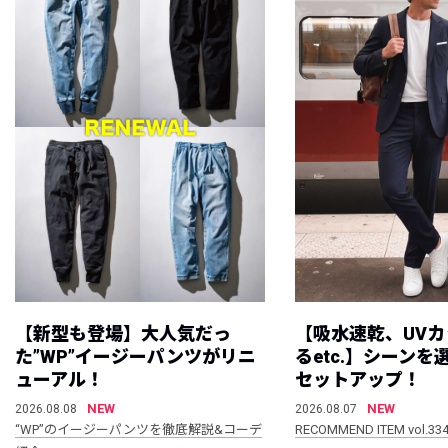
【新型も登場】大人気だっ
【吸水速乾、UV
た”WP”イージーパンツがリニ
るetc.】シーン
ューアル！
セットアップ！
NEW
NEW
2026.08.08
2026.08.07
“WP”のイージーパンツを徹底解説&コーデ
RECOMMEND ITEM vol.33