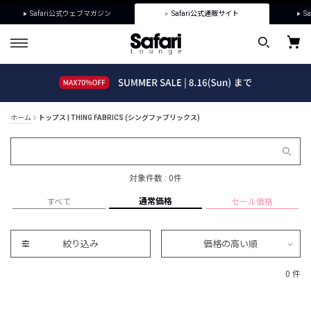
Safari公式ウェブマガジン
Safari公式通販サイト
Sa
ホーム
トップス | THING FABRICS (シングファブリックス)
対象件数 : 0件
通常価格
すべて
セール価格
絞り込み
価格の高い順
0 件