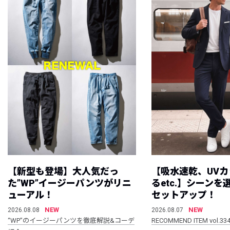
【新型も登場】大人気だっ
【吸水速乾、UV
た”WP”イージーパンツがリニ
るetc.】シーン
ューアル！
セットアップ！
NEW
NEW
2026.08.08
2026.08.07
“WP”のイージーパンツを徹底解説&コーデ
RECOMMEND ITEM vol.33