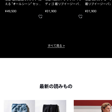
える "オールシーン" セット
ディゴ 裾リブイージーパン
裾リブイージーパン
アップ
ツ
¥49,500
¥31,900
¥31,900
すべて見る
最新の読みもの