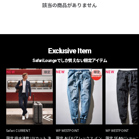
該当の商品がありません
Exclusive Item
Safari Loungeでしか買えない限定アイテム
NEW
NEW
NEW
限定
限定
Safari CURRENT
WP WESTPOINT
WP WESTPOINT
限定 吸水速乾 UVカット 洗
限定 ALEX/アレックス イン
限定 SEAN/ショー