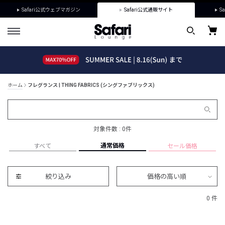
Safari公式ウェブマガジン
Safari公式通販サイト
Sa
ホーム
フレグランス | THING FABRICS (シングファブリックス)
対象件数 : 0件
通常価格
すべて
セール価格
絞り込み
価格の高い順
0 件