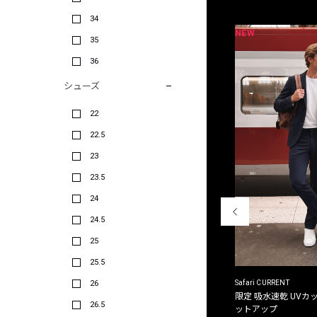
34
NEW
NEW
限定
別注
35
36
シューズ
22
22.5
23
23.5
24
24.5
25
25.5
26
ACANTHUS
Safari CURRENT
別注限定 フード付き チェックシャツジャケット
限定 吸水速乾 UVカッ
26.5
ットアップ