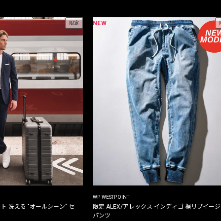
NEW
限定
WP WESTPOINT
ト 洗える "オールシーン" セ
限定 ALEX/アレックス インディゴ 裾リブイー
パンツ