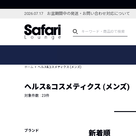
2026.07.17 お盆期間中の発送・お問い合わせ対応について
アイテム
スペシャル
カテゴリーから探す
スペシャルフィーチャ
ホーム
ヘルス&コスメティクス (メンズ)
ブランドから探す
特集記事
絞り込んで探す
ヘルス&コスメティクス (メンズ)
新着アイテム
コーディネート
編集部のおすすめアイテム
対象件数 :
23
件
編集部のおすすめコー
ランキング
雑誌・カタログ掲載アイテム
セール
ブランド
新着順