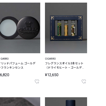
IGARRO
CIGARRO
ソリッドパフューム ゴールデ
フレグランスオイル3本セット
ンフランキンセンス
（ドライモヒート・ゴールデ
ンフランキンセンス・ギンザ
6,820
¥12,650
ルーツ）