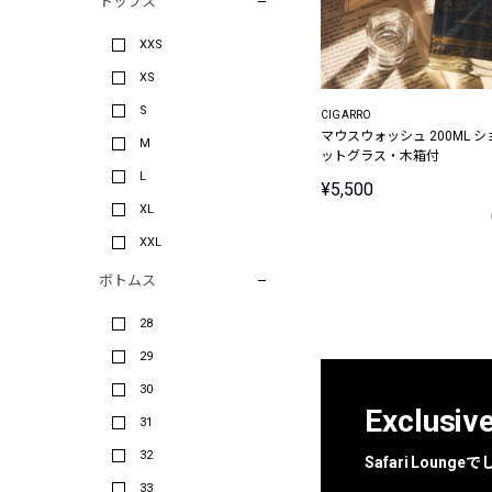
トップス
XXS
XS
S
CIGARRO
マウスウォッシュ 200ML シ
M
ットグラス・木箱付
L
¥5,500
XL
XXL
ボトムス
28
29
30
Exclusiv
31
32
Safari Loun
33