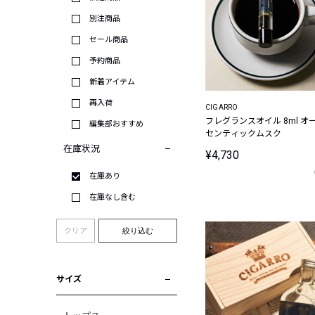
別注商品
セール商品
予約商品
新着アイテム
再入荷
CIGARRO
フレグランスオイル 8ml オ
編集部おすすめ
センティックムスク
在庫状況
¥4,730
在庫あり
在庫なし含む
クリア
絞り込む
サイズ