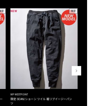
NEW
NEW
限定
限定
WP WESTPOINT
WP WESTPOINT
ジー
限定 SEAN/ショーン ツイル 裾リブイージーパン
限定 DAVID/デイヴィッド インデ
ツ
イージーパンツ