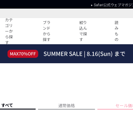
Safari公式ウェブマガジ
カテ
ブラ
絞り
読
ゴリ
ンド
込ん
み
ーか
から
で探
も
ら探
探す
す
の
す
読みもの
ガイド
ー
すべての記事
ショッピング
2026年のイチオシTシャツ！
初めての方
“WP”のイージーパンツを徹底解説&コ
Club Safari
ーデ紹介
よくある質問
HOTなコーデ TOP20
会社概要
ディネート
新ブランドご紹介！
会員利用規約
すべて
通常価格
セール価
人気記事ランキング
プライバシー
バイヤーズ レコメンド
特定商取引に
今週の別注アイテム
ウィークリーコーデ