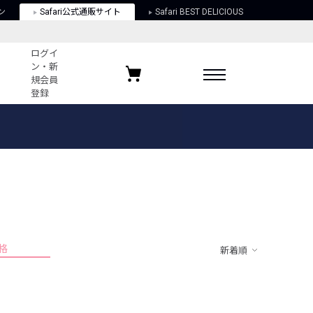
ン
Safari公式通販サイト
Safari BEST DELICIOUS
ログイ
ン・新
規会員
登録
ログイン・新規会員登録
お気に入りアイテム
ガイド
お気に入りブランド
お気に入り記事
最近チェックしたアイテム
格
新着順
ポリシー
関する法律