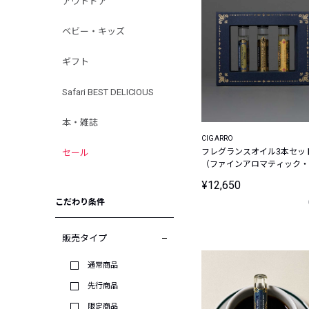
アウトドア
ベビー・キッズ
ギフト
Safari BEST DELICIOUS
本・雑誌
CIGARRO
フレグランスオイル3本セッ
セール
（ファインアロマティック・
ゴールデンフランキンセン
¥12,650
ス・スムースジン＆ブラック
ペッパー）
こだわり条件
販売タイプ
通常商品
先行商品
限定商品