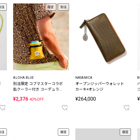
別注
限定
別注
ALOHA BLUE
NASAMICA
B
ボ
別注限定 コブマスターコラボ
オープンジッパーウォレット
ナ
缶クーラー付き コーデュラナ
カーキ×オレンジ
イロン ミニウォレット
¥2,376
¥264,000
¥
40%OFF
別注
限定
限定