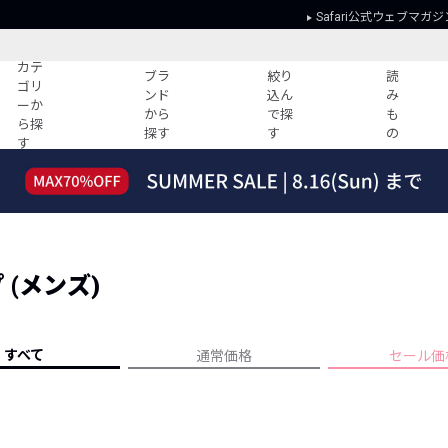
Safari公式ウェブマガジ
カテ
ブラ
絞り
読
ゴリ
ンド
込ん
み
ーか
から
で探
も
ら探
探す
す
の
す
読みもの
ガイド
ー
すべての記事
ショッピング
2026年のイチオシTシャツ！
初めての方
“WP”のイージーパンツを徹底解説&コ
Club Safari
ーデ紹介
(メンズ)
よくある質問
HOTなコーデ TOP20
会社概要
ディネート
新ブランドご紹介！
会員利用規約
すべて
通常価格
セール価
人気記事ランキング
プライバシー
バイヤーズ レコメンド
特定商取引に
今週の別注アイテム
ウィークリーコーデ