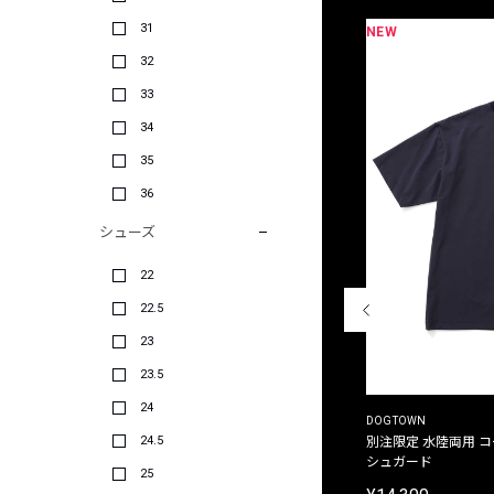
31
NEW
限定
別注
32
33
34
35
36
シューズ
22
22.5
23
23.5
24
THE DUFFER OF ST.GEORGE
DOGTOWN
24.5
別注限定 ピグメントダイ バックプリント サーフ
別注限定 水陸両用 
プリントTシャツ
シュガード
25