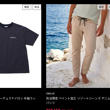
限定
別注
限定
YANUK
コーデュラナイロン 半袖ラッ
別注限定 ペイント加工 リゾートジーンズ デニ
パンツ