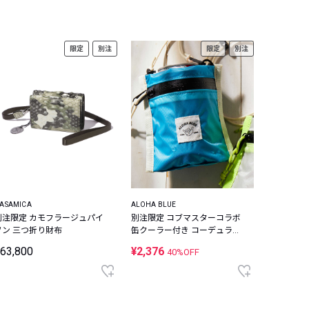
限定
別注
限定
別注
ASAMICA
ALOHA BLUE
別注限定 カモフラージュパイ
別注限定 コブマスターコラボ
ソン 三つ折り財布
缶クーラー付き コーデュラナ
イロン ミニウォレット
63,800
¥2,376
40%OFF