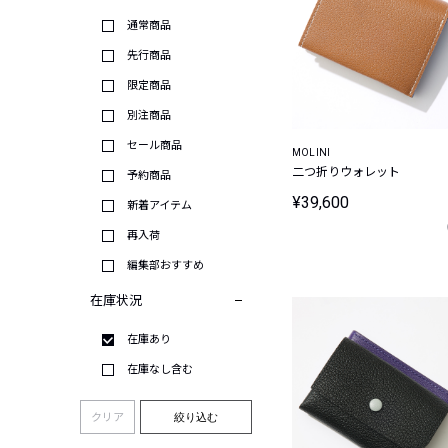
通常商品
先行商品
限定商品
別注商品
セール商品
MOLINI
二つ折りウォレット
予約商品
¥39,600
新着アイテム
再入荷
編集部おすすめ
在庫状況
在庫あり
在庫なし含む
クリア
絞り込む