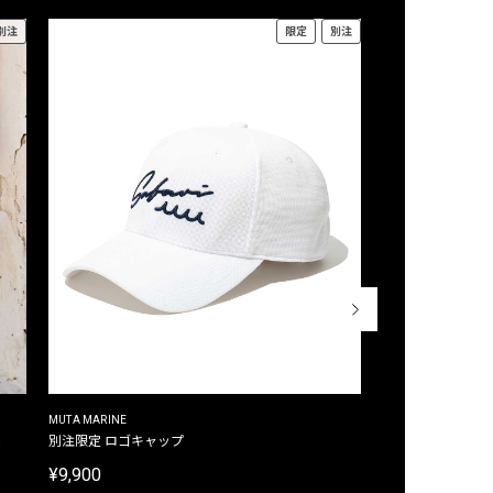
別注
限定
別注
MUTA MARINE
CROSSLEY
ム
別注限定 ロゴキャップ
別注限定 ノースリ
¥9,900
¥8,580
40%OFF