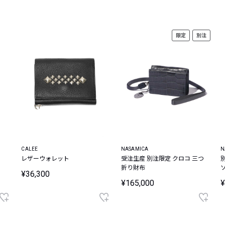
レコメンドアイテム
ピックアップアイテム
限定
別注
フォーカスブランド
セールおすすめアイテム
人気アイテム TOP 15
CALEE
NASAMICA
N
レザーウォレット
受注生産 別注限定 クロコ 三つ
折り財布
¥36,300
¥165,000
¥