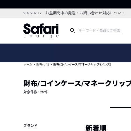
2026.07.17 お盆期間中の発送・お問い合わせ対応について
アイテム
スペシャル
カテゴリーから探す
スペシャルフィーチャ
ホーム
財布/小物
財布/コインケース/マネークリップ (メンズ)
ブランドから探す
特集記事
絞り込んで探す
財布/コインケース/マネークリップ 
新着アイテム
コーディネート
編集部のおすすめアイテム
対象件数 :
25
件
編集部のおすすめコー
ランキング
雑誌・カタログ掲載アイテム
セール
ブランド
新着順