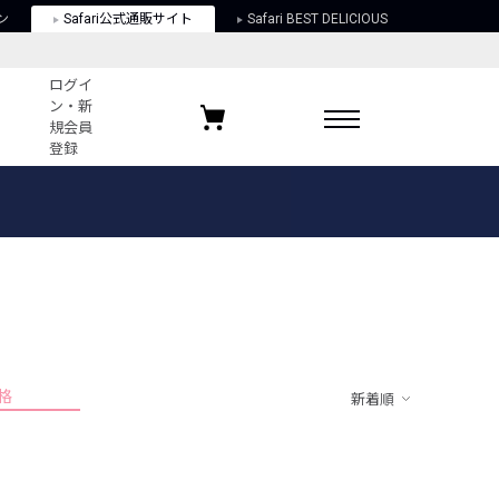
ン
Safari公式通販サイト
Safari BEST DELICIOUS
ログイ
ン・新
規会員
登録
ログイン・新規会員登録
お気に入りアイテム
ガイド
お気に入りブランド
お気に入り記事
最近チェックしたアイテム
格
新着順
ポリシー
関する法律