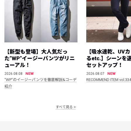
【新型も登場】大人気だっ
【吸水速乾、UV
た”WP”イージーパンツがリニ
るetc.】シーン
ューアル！
セットアップ！
NEW
NEW
2026.08.08
2026.08.07
“WP”のイージーパンツを徹底解説&コーデ
RECOMMEND ITEM vol.33
紹介
すべて見る