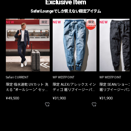
Exclusive Item
Safari Loungeでしか買えない限定アイテム
NEW
NEW
NEW
限定
限定
Safari CURRENT
WP WESTPOINT
WP WESTPOINT
限定 吸水速乾 UVカット 洗
限定 ALEX/アレックス イン
限定 SEAN/ショー
える "オールシーン" セット
ディゴ 裾リブイージーパン
裾リブイージーパン
アップ
ツ
¥49,500
¥31,900
¥31,900