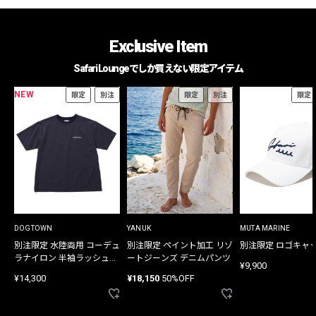
Exclusive Item
Safari Loungeでしか買えない限定アイテム
NEW
限定
別注
限定
別注
限定
DOGTOWN
YANUK
MUTA MARINE
別注限定 水陸両用 コーデュ
別注限定 ペイント加工 リゾ
別注限定 ロゴキャ
ラナイロン 半袖ラッシュガ
ートジーンズ デニムパンツ
¥9,900
ード
¥14,300
¥18,150
50%OFF