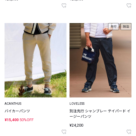
先行
別注
ACANTHUS
LOVELESS
バイカーパンツ
別注先行 シャンブレー テイパード イ
ージーパンツ
¥15,400
50%OFF
¥24,200