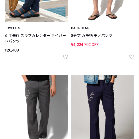
LOVELESS
BACK HEAD
別注先行 スラブカレンダー テイパー
8分丈 カモ柄 チノパンツ
ドパンツ
¥4,224
70%OFF
¥26,400