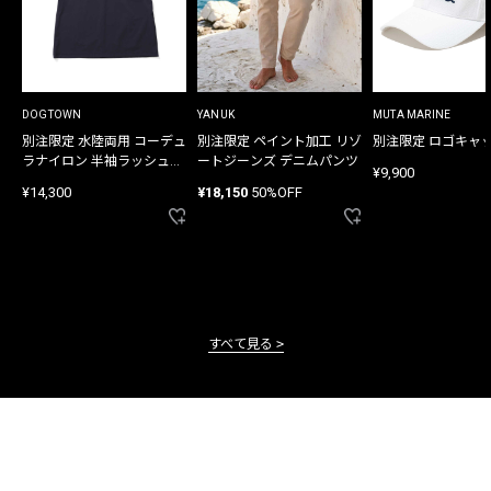
DOGTOWN
YANUK
MUTA MARINE
別注限定 水陸両用 コーデュ
別注限定 ペイント加工 リゾ
別注限定 ロゴキャ
ラナイロン 半袖ラッシュガ
ートジーンズ デニムパンツ
¥9,900
ード
¥14,300
¥18,150
50%OFF
すべて見る