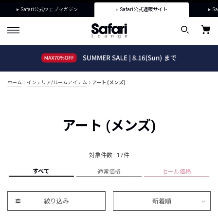
Safari公式ウェブマガジン
Safari公式通販サイト
Sa
ホーム
インテリア/ルームアイテム
アート (メンズ)
アート (メンズ)
対象件数 : 17件
すべて
通常価格
セール価格
絞り込み
新着順