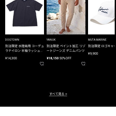
DOGTOWN
YANUK
MUTA MARINE
別注限定 水陸両用 コーデュ
別注限定 ペイント加工 リゾ
別注限定 ロゴキャ
ラナイロン 半袖ラッシュガ
ートジーンズ デニムパンツ
¥9,900
ード
¥14,300
¥18,150
50%OFF
すべて見る