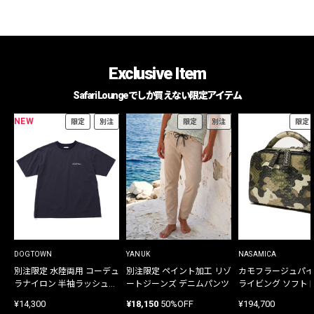
Exclusive Item
Safari Loungeでしか買えない限定アイテム
NEW
限定
別注
限定
別注
限定
DOGTOWN
YANUK
NASAMICA
別注限定 水陸両用 コーデュ
別注限定 ペイント加工 リゾ
カモフラージュパイ
ラナイロン 半袖ラッシュガ
ートジーンズ デニムパンツ
ライビング ソフト
ード
バッグ
¥14,300
¥18,150
50%OFF
¥194,700