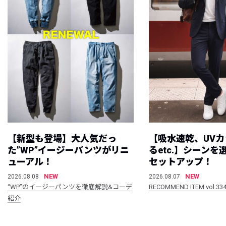
【新型も登場】大人気だっ
【吸水速乾、UV
た”WP”イージーパンツがリニ
るetc.】シーン
ューアル！
セットアップ！
NEW
NEW
2026.08.08
2026.08.07
“WP”のイージーパンツを徹底解説&コーデ
RECOMMEND ITEM vol.33
紹介