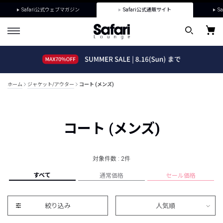
Safari公式ウェブマガジン
Safari公式通販サイト
Sa
ホーム
ジャケット/アウター
コート (メンズ)
コート (メンズ)
対象件数 : 2件
すべて
通常価格
セール価格
絞り込み
人気順