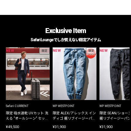
Exclusive Item
Safari Loungeでしか買えない限定アイテム
NEW
NEW
NEW
限定
限定
Safari CURRENT
WP WESTPOINT
WP WESTPOINT
限定 吸水速乾 UVカット 洗
限定 ALEX/アレックス イン
限定 SEAN/ショー
える "オールシーン" セット
ディゴ 裾リブイージーパン
裾リブイージーパン
アップ
ツ
¥49,500
¥31,900
¥31,900