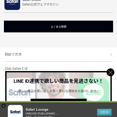
Safari公式ウェブマガジン
よくある質問
初めての方
Club Safariとは
LINE ID連携で欲しい商品を見逃さない！
ショッピングガイド
欲しい商品の買い逃しを防ぐ便利な通知をお届けします。
会社概要・規約
詳しくはこちら ＞
×
Safari Lounge
VIEW
HINODE PUBLISHING ..
© 1996-2026 HINODE PUBLISHING co., ltd. All Rights Reserved.
GET - In Google Play