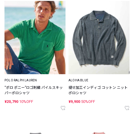
POLO RALPH LAUREN
ALOHA BLUE
“ポロ ポニー”ロゴ刺繍 パイルスキッ
褪せ加工インディゴ コットン ニット
パーポロシャツ
ポロシャツ
¥20,790
10%OFF
¥9,900
50%OFF