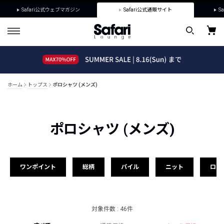
Safari公式ウェブマガジン
Safari公式通販サイト
Sa
ホーム
トップス
ポロシャツ (メンズ)
ポロシャツ (メンズ)
ワンポイント
総柄
パイル
ニット
ロゴ
対象件数 : 46件