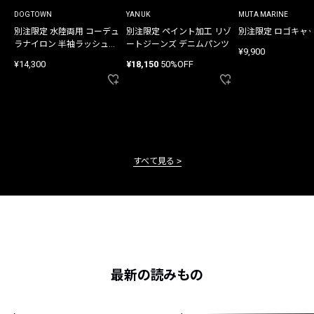
DOGTOWN
YANUK
MUTA MARINE
別注限定 水陸両用 コーデュ
別注限定 ペイント加工 リゾ
別注限定 ロゴキャ
ラナイロン 半袖ラッシュガ
ートジーンズ デニムパンツ
¥9,900
ード
¥14,300
¥18,150
50%OFF
すべて見る
最新の読みもの