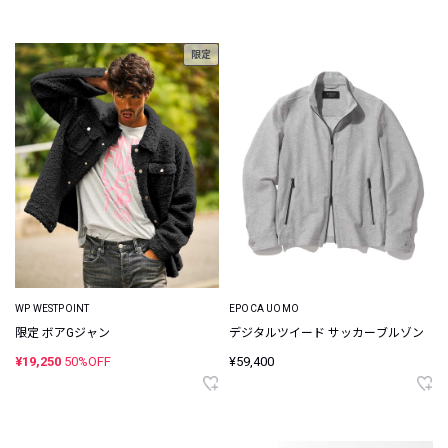
限定
WP WESTPOINT
EPOCA UOMO
限定 ボアGジャン
デジタルツイード サッカーブルゾン
¥19,250
50%OFF
¥59,400