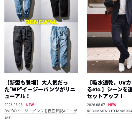
【新型も登場】大人気だっ
【吸水速乾、UV
た”WP”イージーパンツがリニ
るetc.】シーン
ューアル！
セットアップ！
NEW
NEW
2026.08.08
2026.08.07
“WP”のイージーパンツを徹底解説&コーデ
RECOMMEND ITEM vol.33
紹介