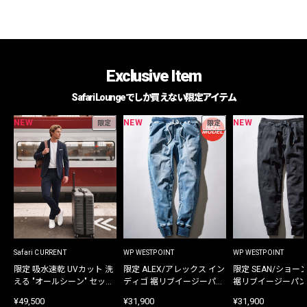
Exclusive Item
Safari Loungeでしか買えない限定アイテム
NEW
NEW
NEW
限定
限定
Safari CURRENT
WP WESTPOINT
WP WESTPOINT
限定 吸水速乾 UVカット 洗
限定 ALEX/アレックス イン
限定 SEAN/ショー
える "オールシーン" セット
ディゴ 裾リブイージーパン
裾リブイージーパン
アップ
ツ
¥49,500
¥31,900
¥31,900