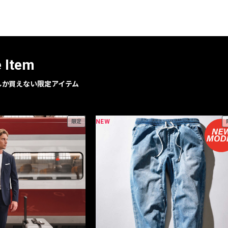
e Item
geでしか買えない限定アイテム
NEW
限定