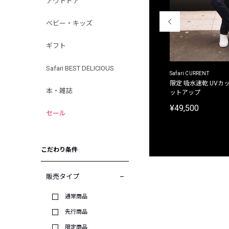
アウトドア
ベビー・キッズ
ギフト
Safari BEST DELICIOUS
ACANTHUS
Safari CURRENT
別注限定 フード付き チェックシャツジャケット
限定 吸水速乾 UVカッ
本・雑誌
ットアップ
¥31,900
¥49,500
セール
こだわり条件
販売タイプ
通常商品
先行商品
限定商品