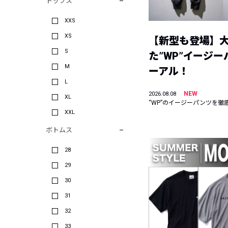
トップス
XXS
XS
【新型も登場】
S
た”WP”イージ
M
ーアル！
L
NEW
2026.08.08
XL
“WP”のイージーパンツを徹
XXL
ボトムス
28
29
30
31
32
33