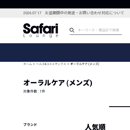
2026.07.17 お盆期間中の発送・お問い合わせ対応について
アイテム
スペシャル
カテゴリーから探す
スペシャルフィーチャ
ホーム
ヘルス&コスメティクス
オーラルケア (メンズ)
ブランドから探す
特集記事
絞り込んで探す
オーラルケア (メンズ)
新着アイテム
コーディネート
編集部のおすすめアイテム
対象件数 :
1
件
編集部のおすすめコー
ランキング
雑誌・カタログ掲載アイテム
セール
ブランド
人気順