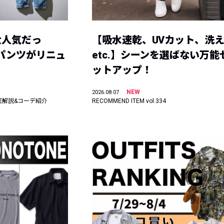
大人気だっ
【吸水速乾、UVカット、洗
ーパンツがリニュ
etc.】シーンを選ばない万能
ットアップ！
NEW
2026.08.07
底解説&コーデ紹介
RECOMMEND ITEM vol.334