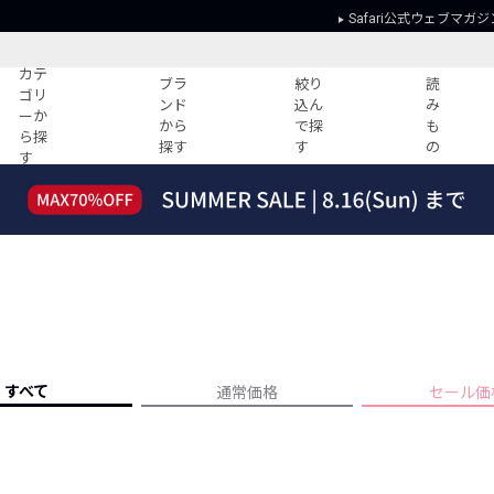
Safari公式ウェブマガジ
カテ
ブラ
絞り
読
ゴリ
ンド
込ん
み
ーか
から
で探
も
ら探
探す
す
の
す
読みもの
ガイド
ー
すべての記事
ショッピング
2026年のイチオシTシャツ！
初めての方
“WP”のイージーパンツを徹底解説&コ
Club Safari
ーデ紹介
よくある質問
HOTなコーデ TOP20
会社概要
ディネート
新ブランドご紹介！
会員利用規約
すべて
通常価格
セール価
人気記事ランキング
プライバシー
バイヤーズ レコメンド
特定商取引に
今週の別注アイテム
ウィークリーコーデ