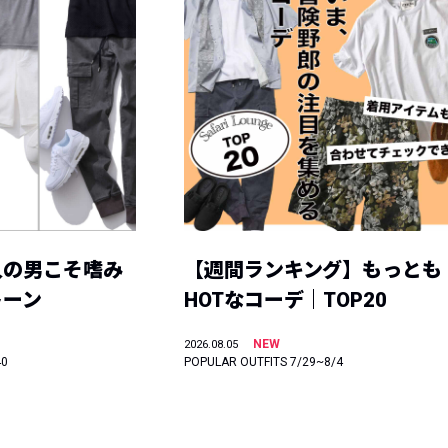
人の男こそ嗜み
【週間ランキング】もっとも
トーン
HOTなコーデ｜TOP20
NEW
2026.08.05
40
POPULAR OUTFITS 7/29~8/4