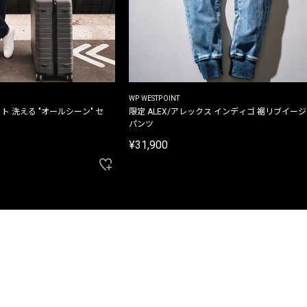
WP WESTPOINT
ト 洗える "オールシーン" セ
限定 ALEX/アレックス インディゴ 裾リブイー
パンツ
¥31,900