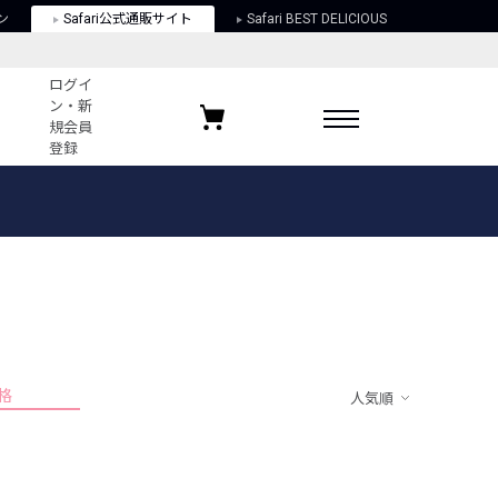
ン
Safari公式通販サイト
Safari BEST DELICIOUS
ログイ
ン・新
規会員
登録
ログイン・新規会員登録
お気に入りアイテム
ガイド
お気に入りブランド
お気に入り記事
最近チェックしたアイテム
格
人気順
ポリシー
関する法律