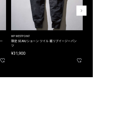
WP WESTPOINT
WP WESTPOINT
ジー
限定 SEAN/ショーン ツイル 裾リブイージーパン
限定 DAVID/デイヴィッド インデ
ツ
イージーパンツ
¥31,900
¥33,000