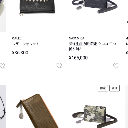
CALEE
NASAMICA
M
レザーウォレット
受注生産 別注限定 クロコ 三つ
折り財布
¥36,300
¥
¥165,000
限定
別注