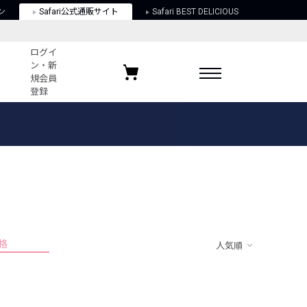
ン
Safari公式通販サイト
Safari BEST DELICIOUS
ログイ
ン・新
規会員
登録
ログイン・新規会員登録
お気に入りアイテム
ガイド
お気に入りブランド
お気に入り記事
最近チェックしたアイテム
格
人気順
ポリシー
関する法律