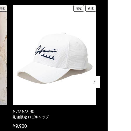
別注
限定
別注
MUTA MARINE
CROSSLEY
ム
別注限定 ロゴキャップ
別注限定 ノースリ
¥9,900
¥8,580
40%OFF