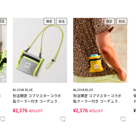
レコメンドアイテム
ピックアップアイテム
別注
限定
別注
限定
別注
フォーカスブランド
セールおすすめアイテム
人気アイテム TOP 15
ALOHA BLUE
ALOHA BLUE
N
ボ
別注限定 コブマスターコラボ
別注限定 コブマスターコラボ
ナ
缶クーラー付き コーデュラナ
缶クーラー付き コーデュラナ
イロン ミニウォレット
イロン ミニウォレット
¥2,376
¥2,376
¥
40%OFF
40%OFF