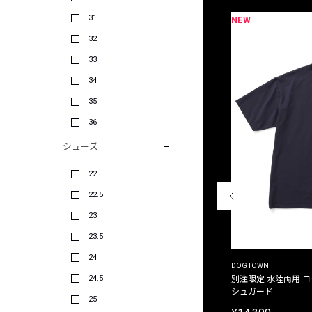
31
NEW
限定
別注
32
33
34
35
36
シューズ
22
22.5
23
23.5
24
THE DUFFER OF ST.GEORGE
DOGTOWN
24.5
別注限定 ピグメントダイ バックプリント サーフ
別注限定 水陸両用 
プリントTシャツ
シュガード
25