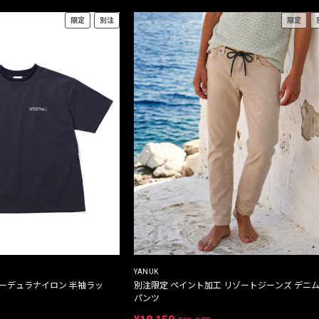
限定
別注
限定
YANUK
コーデュラナイロン 半袖ラッ
別注限定 ペイント加工 リゾートジーンズ デニ
パンツ