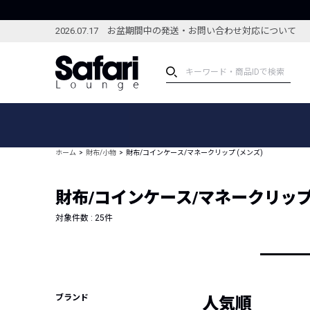
2026.07.17 お盆期間中の発送・お問い合わせ対応について
アイテム
スペシャル
カテゴリーから探す
スペシャルフィーチャ
ホーム
財布/小物
財布/コインケース/マネークリップ (メンズ)
ブランドから探す
特集記事
絞り込んで探す
財布/コインケース/マネークリップ 
新着アイテム
コーディネート
編集部のおすすめアイテム
対象件数 :
25
件
編集部のおすすめコー
ランキング
雑誌・カタログ掲載アイテム
セール
ブランド
人気順