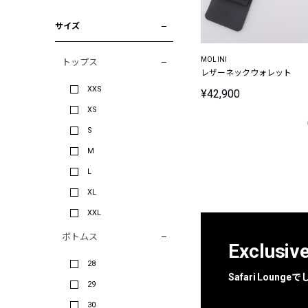
サイズ
MOLINI
トップス
レザーネックウォレット
XXS
¥42,900
XS
S
M
L
XL
XXL
ボトムス
Exclusiv
28
Safari Loun
29
30