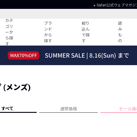
Safari公式ウェブマガジ
カテ
ブラ
絞り
読
ゴリ
ンド
込ん
み
ーか
から
で探
も
ら探
探す
す
の
す
読みもの
ガイド
ー
すべての記事
ショッピング
2026年のイチオシTシャツ！
初めての方
“WP”のイージーパンツを徹底解説&コ
Club Safari
ーデ紹介
(メンズ)
よくある質問
HOTなコーデ TOP20
会社概要
ディネート
新ブランドご紹介！
会員利用規約
すべて
通常価格
セール価
人気記事ランキング
プライバシー
バイヤーズ レコメンド
特定商取引に
今週の別注アイテム
ウィークリーコーデ