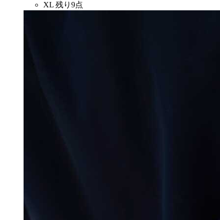
XL
残り9点