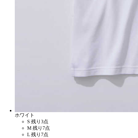
ホワイト
S
残り3点
M
残り7点
L
残り7点