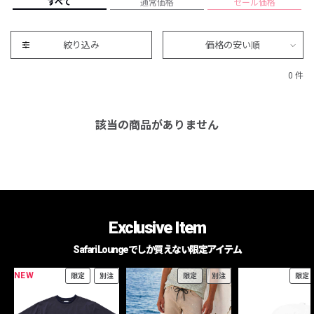
すべて
通常価格
セール価格
絞り込み
価格の安い順
0 件
該当の商品がありません
Exclusive Item
Safari Loungeでしか買えない限定アイテム
NEW
限定
別注
限定
別注
限定