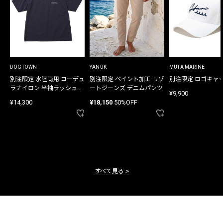
DOGTOWN
YANUK
MUTA MARINE
別注限定 水陸両用 コーデュ
別注限定 ペイント加工 リゾ
別注限定 ロゴキャ
ラナイロン 半袖ラッシュガ
ートジーンズ デニムパンツ
¥9,900
ード
¥14,300
¥18,150
50%OFF
すべて見る