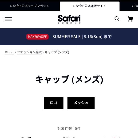
Safari公式ウェブマガジン
Safari公式通販サイト
Sa
ホーム
ファッション雑貨
キャップ (メンズ)
キャップ (メンズ)
ロゴ
メッシュ
対象件数 : 0件