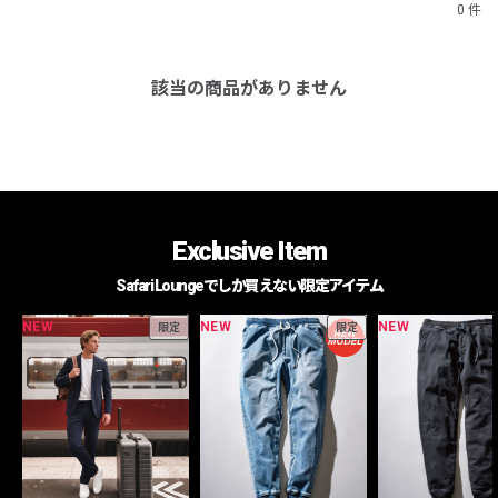
0 件
該当の商品がありません
Exclusive Item
Safari Loungeでしか買えない限定アイテム
NEW
NEW
NEW
限定
限定