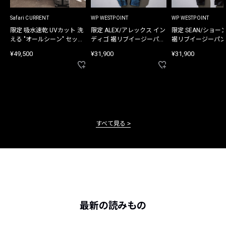
Safari CURRENT
WP WESTPOINT
WP WESTPOINT
限定 吸水速乾 UVカット 洗
限定 ALEX/アレックス イン
限定 SEAN/ショー
える "オールシーン" セット
ディゴ 裾リブイージーパン
裾リブイージーパン
アップ
ツ
¥49,500
¥31,900
¥31,900
すべて見る
最新の読みもの