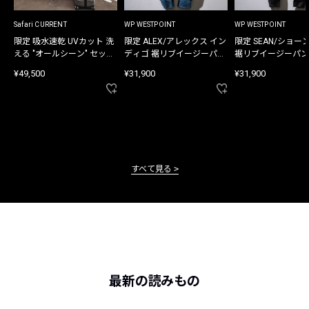
Safari CURRENT
WP WESTPOINT
WP WESTPOINT
限定 吸水速乾 UVカット 洗
限定 ALEX/アレックス イン
限定 SEAN/ショー
える "オールシーン" セット
ディゴ 裾リブイージーパン
裾リブイージーパン
アップ
ツ
¥49,500
¥31,900
¥31,900
すべて見る
最新の読みもの