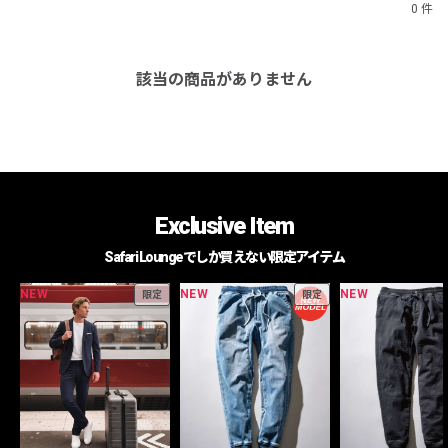
0 件
該当の商品がありません
Exclusive Item
Safari Loungeでしか買えない限定アイテム
NEW
NEW
NEW
限定
限定