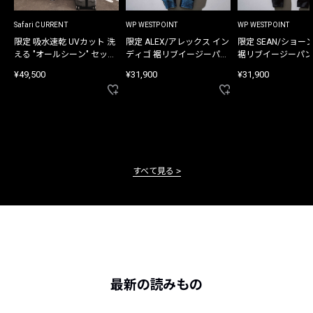
Safari CURRENT
WP WESTPOINT
WP WESTPOINT
限定 吸水速乾 UVカット 洗
限定 ALEX/アレックス イン
限定 SEAN/ショー
える "オールシーン" セット
ディゴ 裾リブイージーパン
裾リブイージーパン
アップ
ツ
¥49,500
¥31,900
¥31,900
すべて見る
最新の読みもの