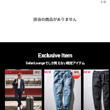
0 件
該当の商品がありません
Exclusive Item
Safari Loungeでしか買えない限定アイテム
NEW
NEW
NEW
限定
限定